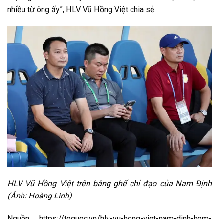
nhiều từ ông ấy”, HLV Vũ Hồng Việt chia sẻ.
HLV Vũ Hồng Việt trên băng ghế chỉ đạo của Nam Định
(Ảnh: Hoàng Linh)
Nguồn: https://toquoc.vn/hlv-vu-hong-viet-nam-dinh-hom-