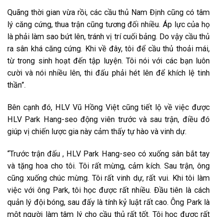
Quãng thời gian vừa rồi, các cầu thủ Nam Định cũng có tâm
lý căng cứng, thua trận cũng tương đối nhiều. Áp lực của họ
là phải làm sao bứt lên, tránh vị trí cuối bảng. Do vậy cầu thủ
ra sân khá căng cứng. Khi về đây, tôi để cầu thủ thoải mái,
từ trong sinh hoạt đến tập luyện. Tôi nói với các bạn luôn
cười và nói nhiều lên, thi đấu phải hét lên để khích lệ tinh
thần”.
Bên cạnh đó, HLV Vũ Hồng Việt cũng tiết lộ về việc được
HLV Park Hang-seo động viên trước và sau trận, điều đó
giúp vị chiến lược gia này cảm thấy tự hào và vinh dự.
“Trước trận đấu , HLV Park Hang-seo có xuống sân bắt tay
và tặng hoa cho tôi. Tôi rất mừng, cảm kích. Sau trận, ông
cũng xuống chúc mừng. Tôi rất vinh dự, rất vui. Khi tôi làm
việc với ông Park, tôi học được rất nhiều. Đầu tiên là cách
quản lý đội bóng, sau đấy là tính kỷ luật rất cao. Ông Park là
một người làm tâm lý cho cầu thủ rất tốt. Tôi học được rất