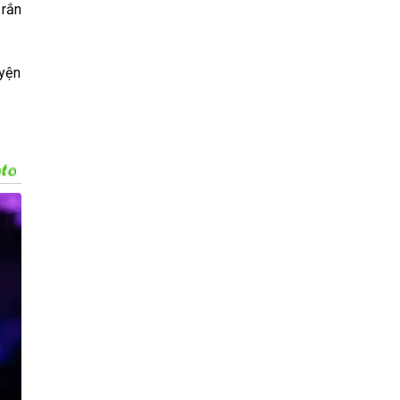
 rắn
uyện