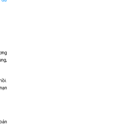
ương
ùng,
mồi.
 nạn
 bản