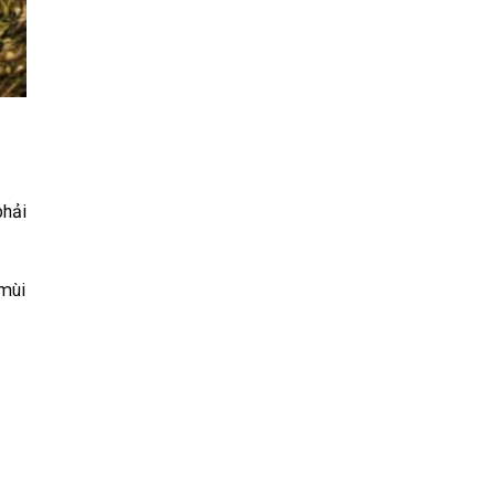
phải
 mùi