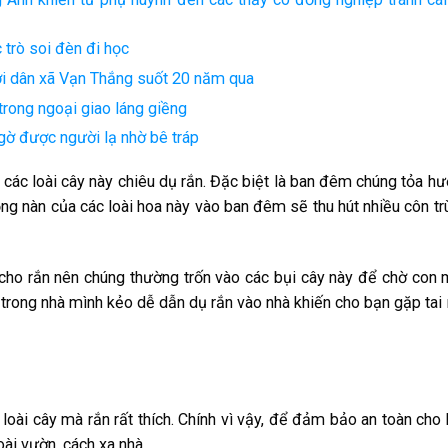
 trò soi đèn đi học
ười dân xã Vạn Thắng suốt 20 năm qua
trong ngoại giao láng giềng
ngờ được người lạ nhờ bê tráp
các loài cây này chiêu dụ rắn. Đặc biệt là ban đêm chúng tỏa h
ồng nàn của các loài hoa này vào ban đêm sẽ thu hút nhiều côn tr
 cho rắn nên chúng thường trốn vào các bụi cây này để chờ con 
ở trong nhà mình kẻo dễ dẫn dụ rắn vào nhà khiến cho bạn gặp tai
loài cây mà rắn rất thích. Chính vì vậy, để đảm bảo an toàn cho
oài vườn, cách xa nhà.