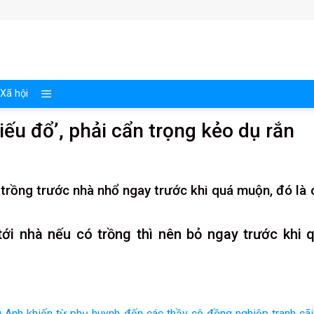
Xã hội
iếu đổ’, phải cẩn trọng kẻo dụ rắn
 trồng trước nhà nhổ ngay trước khi quá muộn, đó là 
tới nhà nếu có trồng thì nên bỏ ngay trước khi 
g Anh khiến từ phụ huynh đến các thầy cô đồng nghiệp tranh cã