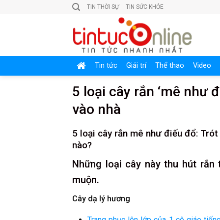
Skip
TIN THỜI SỰ
TIN SỨC KHỎE
to
content
Tin tức
Giải trí
Thể thao
Video
5 loại cây rắn ‘mê như đ
vào nhà
5 loại cây rắn mê như điếu đổ: Trót
nào?
Những loại cây này thu hút rắn 
muộn.
Cây dạ lý hương
Trang phục lên lớp của 1 cô giáo tiến