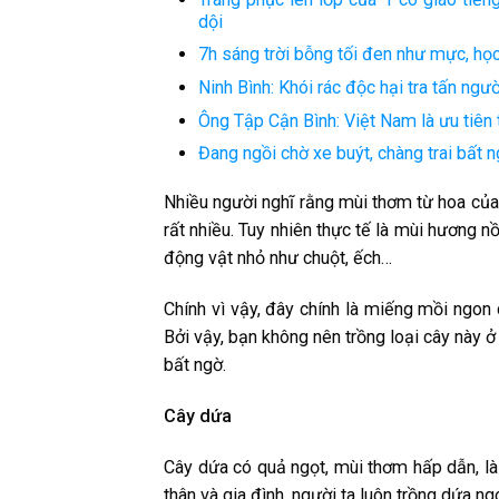
dội
7h sáng trời bỗng tối đen như mực, học
Ninh Bình: Khói rác độc hại tra tấn ng
Ông Tập Cận Bình: Việt Nam là ưu tiên 
Đang ngồi chờ xe buýt, chàng trai bất 
Nhiều người nghĩ rằng mùi thơm từ hoa của 
rất nhiều. Tuy nhiên thực tế là mùi hương n
động vật nhỏ như chuột, ếch…
Chính vì vậy, đây chính là miếng mồi ngon
Bởi vậy, bạn không nên trồng loại cây này 
bất ngờ.
Cây dứa
Cây dứa có quả ngọt, mùi thơm hấp dẫn, là 
thân và gia đình, người ta luôn trồng dứa ng