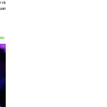
ở và
quan