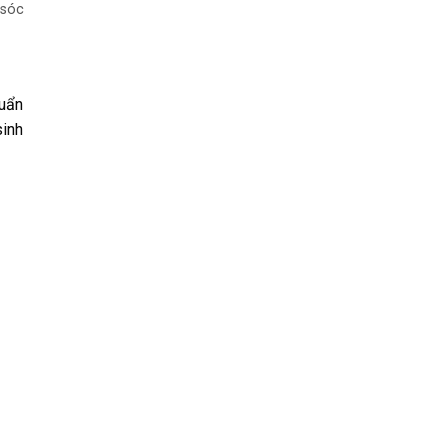
 sóc
huẩn
sinh