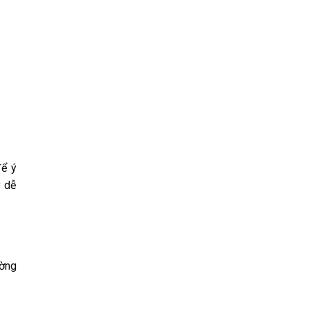
để ý
y dễ
ường