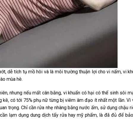
t, dễ tích tụ mồ hôi và là môi trường thuận lợi cho vi nấm, vi k
 vào mùa hè.
hiên, nhưng nếu mất cân bằng, vi khuẩn có hại có thể sinh sôi m
 kê, có tới 75% phụ nữ từng bị viêm âm đạo ít nhất một lần. Vì 
 quan trọng. Chỉ cần rửa nhẹ nhàng bằng nước ấm, sử dụng chậu r
 cần lạm dụng dung dịch tẩy rửa hay mỹ phẩm, là đã đủ để bả