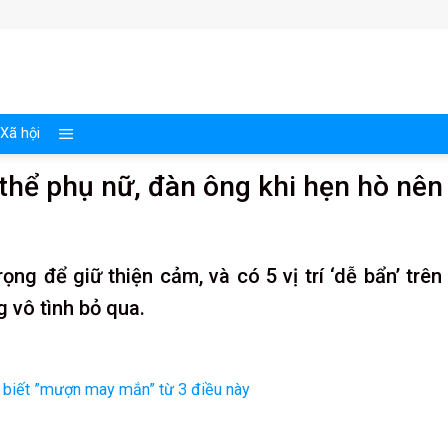
Xã hội
ơ thể phụ nữ, đàn ông khi hẹn hò nên
ọng để giữ thiện cảm, và có 5 vị trí ‘dễ bẩn’ trên
 vô tình bỏ qua.
 biết ”mượn may mắn” từ 3 điều này