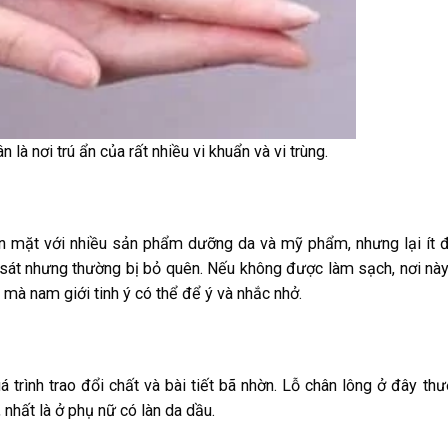
à nơi trú ẩn của rất nhiều vi khuẩn và vi trùng.
n mặt với nhiều sản phẩm dưỡng da và mỹ phẩm, nhưng lại ít 
 sát nhưng thường bị bỏ quên. Nếu không được làm sạch, nơi nà
hỏ mà nam giới tinh ý có thể để ý và nhắc nhở.
á trình trao đổi chất và bài tiết bã nhờn. Lỗ chân lông ở đây th
, nhất là ở phụ nữ có làn da dầu.