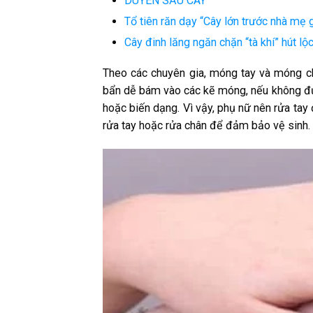
DUYÊN SẦU CAY
Tổ tiên răn dạy “Cây lớn trước nhà mẹ g
Cây đinh lăng ngăn chặn “tà khí” hút lộc 
Theo các chuyên gia, móng tay và móng chân
bẩn dễ bám vào các kẽ móng, nếu không đượ
hoặc biến dạng. Vì vậy, phụ nữ nên rửa tay
rửa tay hoặc rửa chân để đảm bảo vệ sinh.