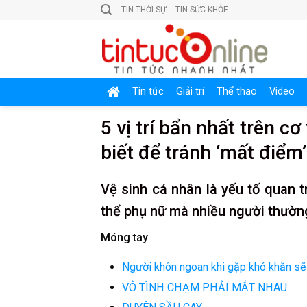
Skip
TIN THỜI SỰ
TIN SỨC KHỎE
to
content
Tin tức
Giải trí
Thể thao
Video
5 vị trí bẩn nhất trên c
biết để tránh ‘mất điểm’
Vệ sinh cá nhân là yếu tố quan tr
thể phụ nữ mà nhiều người thường
Móng tay
Người khôn ngoan khi gặp khó khăn sẽ
VÔ TÌNH CHẠM PHẢI MẮT NHAU