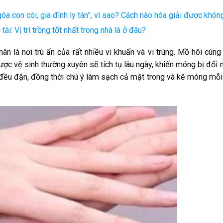
óa con côi, gia đình ly tán”, vì sao? Cách nào hóa giải được khôn
tài: Vị trí trồng tốt nhất trong nhà là ở đâu?
 là nơi trú ẩn của rất nhiều vi khuẩn và vi trùng. Mồ hôi cùng
c vệ sinh thường xuyên sẽ tích tụ lâu ngày, khiến móng bị đổi
 đều đặn, đồng thời chú ý làm sạch cả mặt trong và kẽ móng mỗi