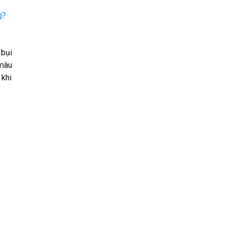
g?
 bụi
 màu
 khi