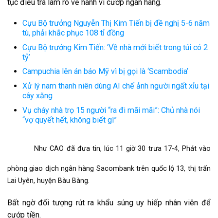
tục điều tra làm rõ về hành vi cướp ngân hàng.
Cựu Bộ trưởng Nguyễn Thị Kim Tiến bị đề nghị 5-6 năm
tù, phải khắc phục 108 tỉ đồng
Cựu Bộ trưởng Kim Tiến: ‘Về nhà mới biết trong túi có 2
tỷ’
Campuchia lên án báo Mỹ vì bị gọi là ‘Scambodia’
Xử lý nam thanh niên dùng AI chế ảnh người ngất xỉu tại
cây xăng
Vụ cháy nhà trọ 15 người “ra đi mãi mãi”: Chủ nhà nói
“vợ quyết hết, không biết gì”
Như CAO đã đưa tin, lúc 11 giờ 30 trưa 17-4, Phát vào
phòng giao dịch ngân hàng Sacombank trên quốc lộ 13, thị trấn
Lai Uyên, huyện Bàu Bàng.
Bất ngờ đối tượng rút ra khẩu súng uy hiếp nhân viên để
cướp tiền.