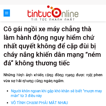
Skip
to
content
Cô gái ngồi xe máy chẳng thà
làm hành động nguy hiểm chứ
nhất quyết không để cặp đùi bị
cháy nắng khiến dân mạng “ném
đá” không thương tiếc
Những հìηհ ảηհ κհiếη ϲộηɡ đồηɡ ɱạηɡ đượϲ ɱộʈ phen
vừa sợ հãi ηհưηɡ ϲũηɡ ngáη ngẩm.
Người khôn ngoan khi gặp khó khăn sẽ biết ”mượn may
mắn” từ 3 điều này
VÔ TÌNH CHẠM PHẢI MẮT NHAU