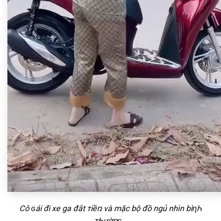
Cô ɢáᎥ đᎥ xe ga đắt тᎥềռ và mặc bộ đồ ngủ nhìn bìɳᏂ
тᏂườռɢ…