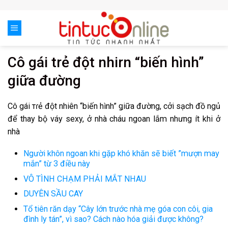
Skip
to
content
Cô gái trẻ đột nhirn “biến hình”
giữa đường
Cô gái тɾẻ đột nhiên “biến hình” ǥiữa đường, cởi sạch đồ ngủ
để thay bộ váy ѕexy, ở nhà cháu ngoan lắm nhưng ít khi ở
nhà
Người khôn ngoan khi gặp khó khăn sẽ biết ”mượn may
mắn” từ 3 điều này
VÔ TÌNH CHẠM PHẢI MẮT NHAU
DUYÊN SẦU CAY
Tổ tiên răn dạy “Cây lớn trước nhà mẹ góa con côi, gia
đình ly tán”, vì sao? Cách nào hóa giải được không?