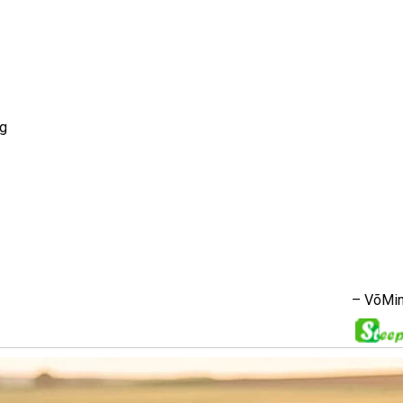
ng
– VõMin