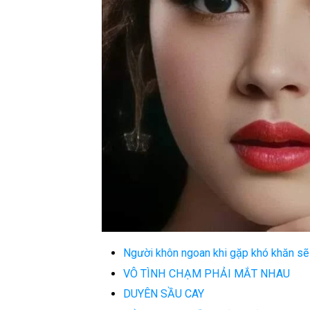
Người khôn ngoan khi gặp khó khăn sẽ
VÔ TÌNH CHẠM PHẢI MẮT NHAU
DUYÊN SẦU CAY