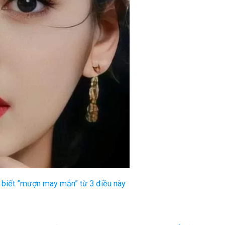
 biết ”mượn may mắn” từ 3 điều này