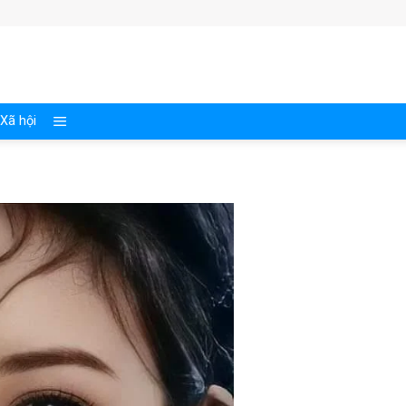
Xã hội