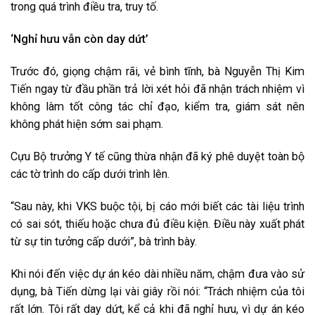
trong quá trình điều tra, truy tố.
‘Nghỉ hưu vẫn còn day dứt’
Trước đó, giọng chậm rãi, vẻ bình tĩnh, bà Nguyễn Thị Kim
Tiến ngay từ đầu phần trả lời xét hỏi đã nhận trách nhiệm vì
không làm tốt công tác chỉ đạo, kiểm tra, giám sát nên
không phát hiện sớm sai phạm.
Cựu Bộ trưởng Y tế cũng thừa nhận đã ký phê duyệt toàn bộ
các tờ trình do cấp dưới trình lên.
“Sau này, khi VKS buộc tội, bị cáo mới biết các tài liệu trình
có sai sót, thiếu hoặc chưa đủ điều kiện. Điều này xuất phát
từ sự tin tưởng cấp dưới”, bà trình bày.
Khi nói đến việc dự án kéo dài nhiều năm, chậm đưa vào sử
dụng, bà Tiến dừng lại vài giây rồi nói: “Trách nhiệm của tôi
rất lớn. Tôi rất day dứt, kể cả khi đã nghỉ hưu, vì dự án kéo