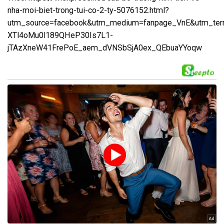
nha-moi-biet-trong-tui-co-2-ty-5076152.html?
utm_source=facebook&utm_medium=fanpage_VnE&utm_t
XTl4oMu0l189QHeP30Is7L1-
jTAzXneW41FrePoE_aem_dVNSbSjA0ex_QEbuaYYoqw