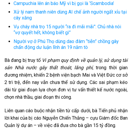
Campuchia lên án báo Mỹ vì bị gọi là ‘Scambodia’
Xử lý nam thanh niên dùng AI chế ảnh người ngất xỉu tại
cây xăng
Vụ cháy nhà trọ 15 người “ra đi mãi mãi”: Chủ nhà nói
“vợ quyết hết, không biết gì”
Người vợ ở Phú Thọ dùng dao đâm “tiễn” chồng gây
chấn động dư luận lĩnh án 19 năm tò
Bà đang bị truy tố
Vi phạm quy định về quản lý, sử dụng tài
sản Nhà nước gây thất thoát, lãng phí
, trong thời gian
đương nhiệm, khiến 2 bệnh viện bạch Mai và Việt Đức cơ sở
2 trì trệ, đến nay vẫn chưa thể sử dụng. Các sai phạm kéo
dài từ giai đoạn lựa chọn đơn vị tư vấn thiết kế nước ngoài,
chọn nhà thầu, giai đoạn thi công.
Liên quan cáo buộc nhận tiền từ cấp dưới, bà Tiến phủ nhận
lời khai của bị cáo Nguyễn Chiến Thắng – cựu Giám đốc Ban
Quản lý dự án – về việc đã đưa cho bà gần 15 tỷ đồng.