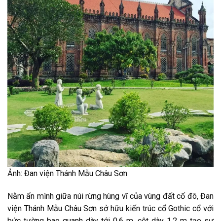
Ảnh: Đan viện Thánh Mẫu Châu Sơn
Nằm ẩn mình giữa núi rừng hùng vĩ của vùng đất cố đô, Đan
viện Thánh Mẫu Châu Sơn sở hữu kiến trúc cổ Gothic cổ với
bức tường bao quanh dày tới 0,6 m, cột dày 1,2 m tạo sự