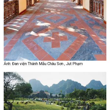
Ảnh: Đan viện Thánh Mẫu Châu Sơn , Jut Phạm