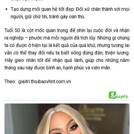
Tạo dựng mối quan hệ tốt đẹp: Đối xử chân thành với mọi
người, giữ chữ tín, tránh gây oán thù.
Tuổi 50 là cột mốc quan trọng để nhìn lại cuộc đời và nhận
ra nghiệp – phước mà mỗi người đã tích lũy. Những gì chúng
ta có được ở hiện tại là kết quả của quá khứ, nhưng tương lai
vẫn có thể thay đổi nếu ta biết sống đúng đắn, thiện lương.
Hãy gieo nhân tốt để nhận quả lành, giúp cho những năm
tháng sau này được bình an, hạnh phúc và viên mãn.
Theo: giaitri.thoibaovhnt.com.vn