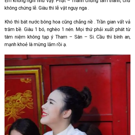
Em không nghĩ như vậy. Phật – Thánh chứng tâm thành, chứ
không chứng lễ. Giàu thì lễ vật nguy nga .
Khó thì bát nước bông hoa cũng chẳng nề . Trần gian vất vả
trăm bề. Giàu 1 bó, nghèo 1 nén. Mọi thứ phải xuất phát từ
tâm niệm không tạp ý Tham – Sân – Si. Cầu thì bình an,
mạnh khoẻ là mừng lắm rồi ạ.