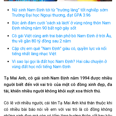
Nữ sinh Nam Định tới từ “trường làng” tốt nghiệp sớm
Trường Đại học Ngoại thương, đạt GPA 3.96
Bức ảnh đám cưới ‘oách xà lách‘ ở vùng nông thôn Nam
Định những năm 90 bất ngờ gây sốt
Cô gái Việt cùng anh trai bán phở bò Nam Định ở trời Âu,
thu về gần 80 tỷ đồng sau 2 năm
Cặp chị em quê “Nam Định” giàu có, quyền lực và nổi
tiếng nhất làng nhạc Việt
Vì sao lại gọi là đất học Nam Định? Hai câu chuyện ở
vùng đất học nổi tiếng Nam Định
Tạ Mai Anh, cô gái sinh Nam Định năm 1994 được nhiều
người biết đến với vai trò của một cô đồng xinh đẹp, đa
tài, khiến nhiều người không khỏi xuýt xoa thích thú.
Có lẽ với nhiều người, cái tên Tạ Mai Anh khá thân thuộc khi
có nhiều bài báo nói về em với vai trò là cô đồng không
những xinh đẹp mà còn có tấm lòng hướng thiện, rất hay kêu