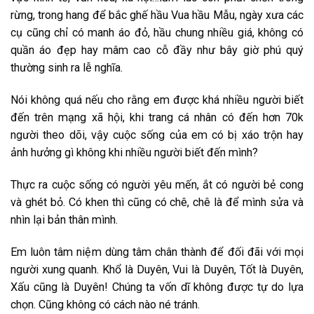
rừng, trong hang để bắc ghế hầu Vua hầu Mẫu, ngày xưa các
cụ cũng chỉ có manh áo đỏ, hầu chung nhiều giá, không có
quần áo đẹp hay mâm cao cỗ đầy như bây giờ phú quý
thường sinh ra lễ nghĩa.
Nói không quá nếu cho rằng em được khá nhiều người biết
đến trên mạng xã hội, khi trang cá nhân có đến hơn 70k
người theo dõi, vậy cuộc sống của em có bị xáo trộn hay
ảnh hưởng gì không khi nhiều người biết đến mình?
Thực ra cuộc sống có người yêu mến, ắt có người bẻ cong
và ghét bỏ. Có khen thì cũng có chê, chê là để mình sửa và
nhìn lại bản thân mình.
Em luôn tâm niệm dùng tâm chân thành để đối đãi với mọi
người xung quanh. Khổ là Duyên, Vui là Duyên, Tốt là Duyên,
Xấu cũng là Duyên! Chúng ta vốn dĩ không được tự do lựa
chọn. Cũng không có cách nào né tránh.