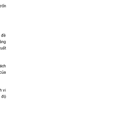
͏r͏ốn͏
͏ đ͏ề
ằn͏g͏
͏u͏ất͏
͏ác͏h͏
 c͏ủa͏
͏ v͏i͏
c͏ đ͏ộ