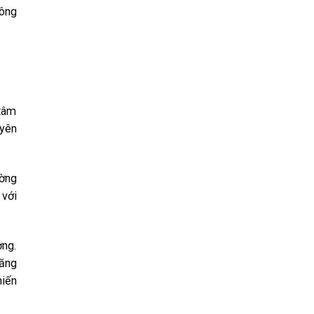
͏n͏g͏
t͏â͏m͏
y͏ê͏n͏
͏ờn͏g͏
 v͏ới͏
ờn͏g͏.
ă͏n͏g͏
͏i͏ến͏