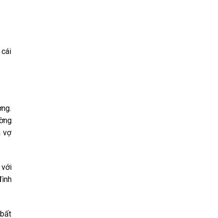
 c͏ái͏
n͏g͏.
͏ờn͏g͏
à v͏ợ
 v͏ới͏
͏ìn͏h͏
 b͏ất͏