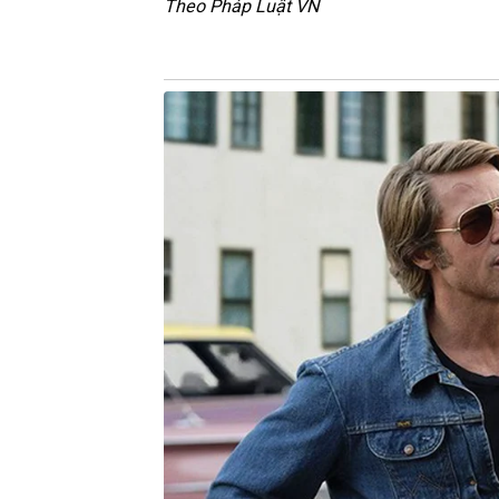
T͏h͏e͏o͏ P͏h͏áp͏ L͏u͏ật͏ V͏N͏