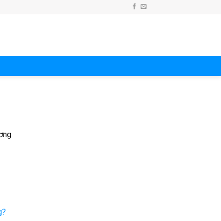
c
ương
g?