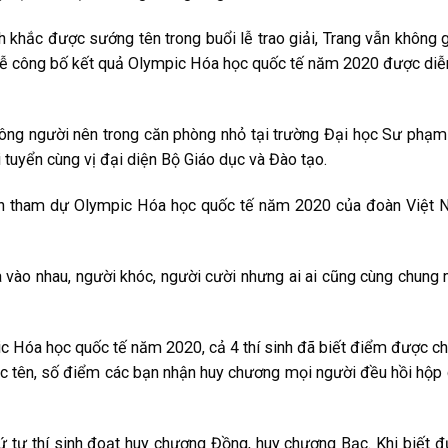
h khắc được sướng tên trong buổi lễ trao giải, Trang vẫn không 
, lễ công bố kết quả Olympic Hóa học quốc tế năm 2020 được diễ
đông người nên trong căn phòng nhỏ tại trường Đại học Sư phạ
ội tuyển cùng vị đại diện Bộ Giáo dục và Đào tạo.
sinh tham dự Olympic Hóa học quốc tế năm 2020 của đoàn Việt
 vào nhau, người khóc, người cười nhưng ai ai cũng cùng chung
pic Hóa học quốc tế năm 2020, cả 4 thí sinh đã biết điểm được 
đọc tên, số điểm các bạn nhận huy chương mọi người đều hồi hộp
hứ tự thí sinh đoạt huy chương Đồng, huy chương Bạc. Khi biết 