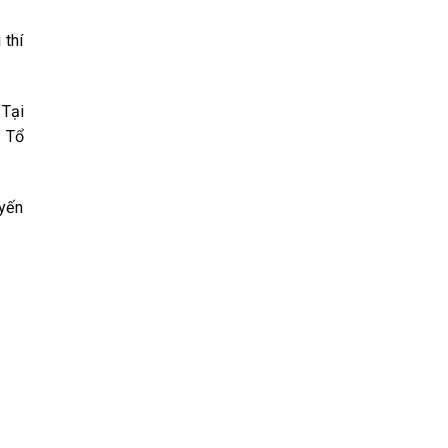
 thí
 Tại
o Tổ
uyến