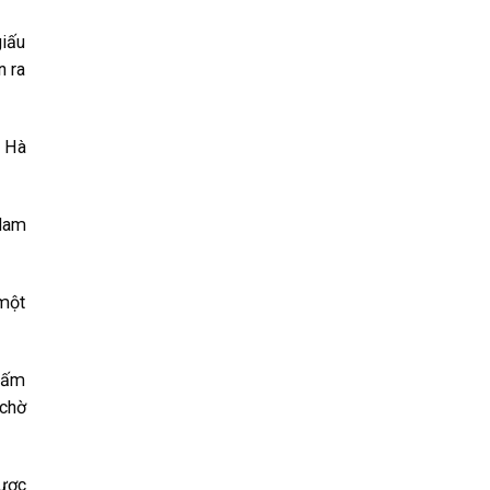
giấu
n ra
m Hà
 Nam
 một
chấm
 chờ
được