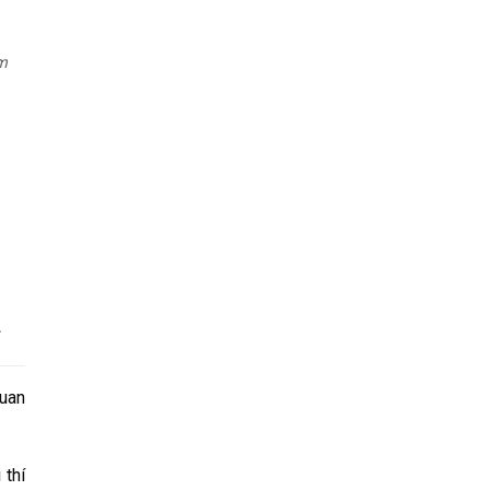
m
.
quan
 thí