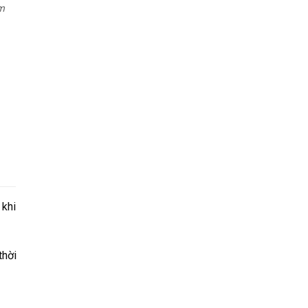
m
 khi
thời