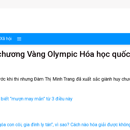
Xã hội
chương Vàng Olympic Hóa học quố
ước khi thi nhưng Đàm Thị Minh Trang đã xuất sắc giành huy ch
 biết ”mượn may mắn” từ 3 điều này
óa con côi, gia đình ly tán”, vì sao? Cách nào hóa giải được khôn