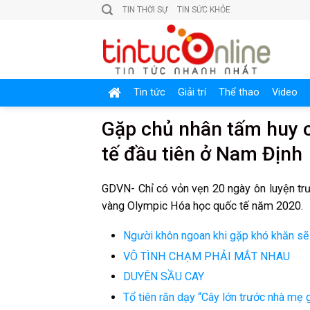
Skip
TIN THỜI SỰ
TIN SỨC KHỎE
to
content
Tin tức
Giải trí
Thể thao
Video
Gặp chủ nhân tấm huy 
tế đầu tiên ở Nam Định
GDVN- Chỉ có vỏn vẹn 20 ngày ôn luyện tr
vàng Olympic Hóa học quốc tế năm 2020.
Người khôn ngoan khi gặp khó khăn sẽ
VÔ TÌNH CHẠM PHẢI MẮT NHAU
DUYÊN SẦU CAY
Tổ tiên răn dạy “Cây lớn trước nhà mẹ g