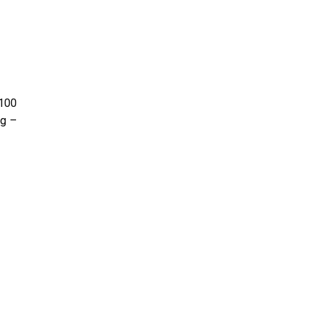
/100
ng –