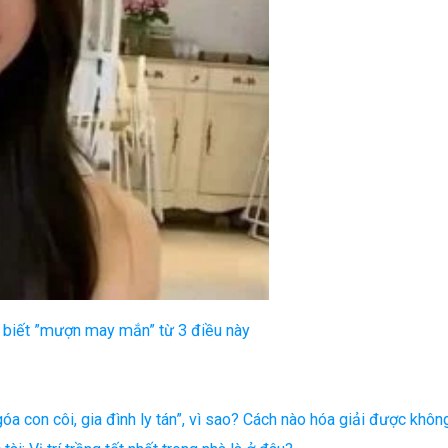
 biết ”mượn may mắn” từ 3 điều này
óa con côi, gia đình ly tán”, vì sao? Cách nào hóa giải được khôn