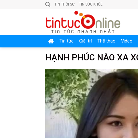
Skip
TIN THỜI SỰ
TIN SỨC KHỎE
to
content
Tin tức
Giải trí
Thể thao
Video
HẠNH PHÚC NÀO XA X