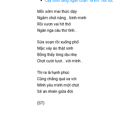
Cây đinh lăng ngăn chặn “tà khí” hút lộc 
Mỗi sớm mai thức dậy
Ngắm chút nắng… bình minh
Rồi vươn vai hít thở
Ngân nga câu thơ tình…
Sửa soạn rồi xuống phố
Mặc váy áo thật xinh
Bỗng thấy lòng dịu nhẹ
Chợt cười tươi… với mình…
Thì ra là hạnh phúc
Cũng chẳng quá xa vời
Mình yêu mình một chút
Sẽ an nhiên giữa đời.
(ST)