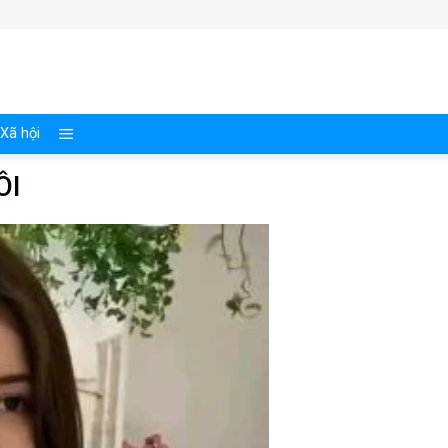
Xã hội
ÔI