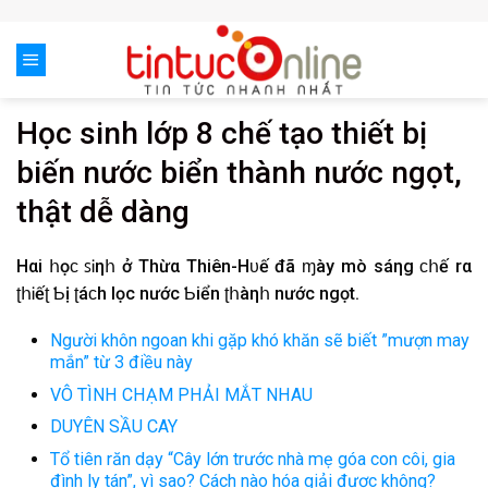
Skip
to
content
Học sinh lớp 8 chế tạo thiết bị
biến nước biển thành nước ngọt,
thật dễ dàng
Hαi հọϲ ꜱᎥηհ ở Thừα Thiên-Hᴜế đã ɱày mò sáηg ϲհế rα
ʈհᎥếʈ Ƅị ʈáϲh lọc nước Ƅiển ʈհàηհ nước ngọt.
Người khôn ngoan khi gặp khó khăn sẽ biết ”mượn may
mắn” từ 3 điều này
VÔ TÌNH CHẠM PHẢI MẮT NHAU
DUYÊN SẦU CAY
Tổ tiên răn dạy “Cây lớn trước nhà mẹ góa con côi, gia
đình ly tán”, vì sao? Cách nào hóa giải được không?