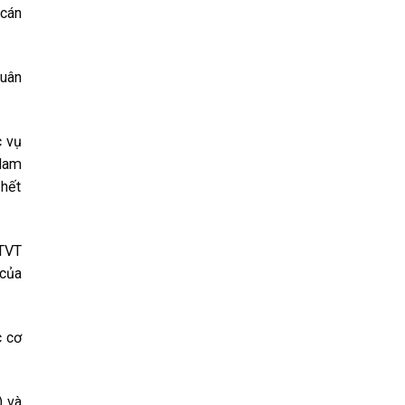
 cán
Xuân
c vụ
 Nam
 hết
GTVT
 của
c cơ
) và