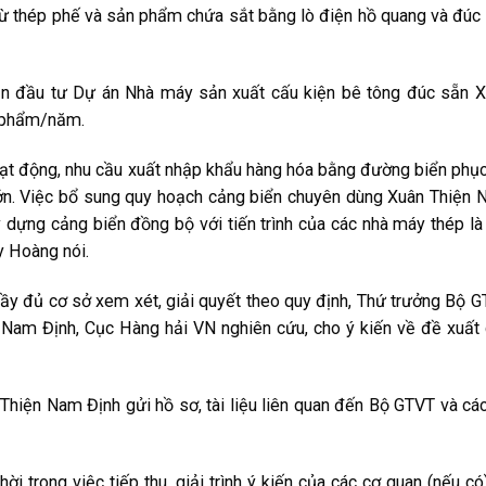
từ thép phế và sản phẩm chứa sắt bằng lò điện hồ quang và đúc
ận đầu tư Dự án Nhà máy sản xuất cấu kiện bê tông đúc sẵn 
n phẩm/năm.
oạt động, nhu cầu xuất nhập khẩu hàng hóa bằng đường biển phụ
 lớn. Việc bổ sung quy hoạch cảng biển chuyên dùng Xuân Thiện
 dựng cảng biển đồng bộ với tiến trình của các nhà máy thép là
y Hoàng nói.
đầy đủ cơ sở xem xét, giải quyết theo quy định, Thứ trưởng Bộ 
Nam Định, Cục Hàng hải VN nghiên cứu, cho ý kiến về đề xuất
hiện Nam Định gửi hồ sơ, tài liệu liên quan đến Bộ GTVT và cá
i trong việc tiếp thu, giải trình ý kiến của các cơ quan (nếu có