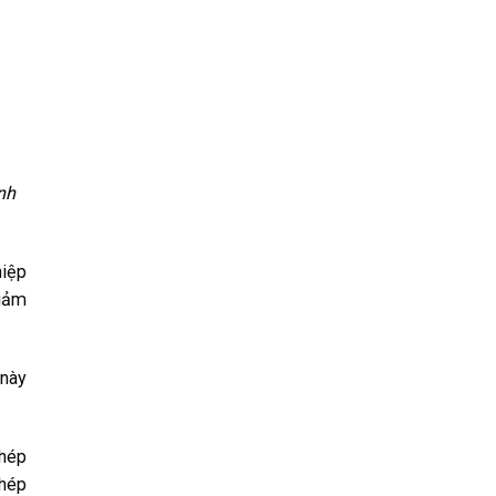
nh
hiệp
giảm
 này
thép
thép