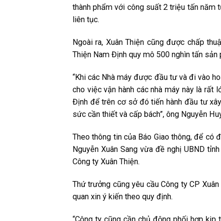
thành phẩm với công suất 2 triệu tấn năm 
liên tục.
Ngoài ra, Xuân Thiện cũng được chấp thu
Thiện Nam Định quy mô 500 nghìn tấn sả
“Khi các Nhà máy được đầu tư và đi vào h
cho việc vận hành các nhà máy này là rất
Định để trên cơ sở đó tiến hành đầu tư xây
sức cần thiết và cấp bách”, ông Nguyễn Hu
Theo thông tin của Báo Giao thông, để có 
Nguyễn Xuân Sang vừa đề nghị UBND tỉnh 
Công ty Xuân Thiện.
Thứ trưởng cũng yêu cầu Công ty CP Xuân T
quan xin ý kiến theo quy định.
“Công ty cũng cần chủ động phối hợp kịp thờ