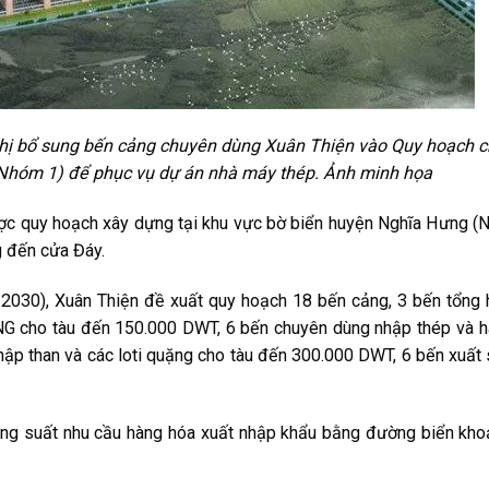
ị bổ sung bến cảng chuyên dùng Xuân Thiện vào Quy hoạch c
(Nhóm 1) để phục vụ dự án nhà máy thép. Ảnh minh họa
ợc quy hoạch xây dựng tại khu vực bờ biển huyện Nghĩa Hưng 
ng đến cửa Đáy.
2030), Xuân Thiện đề xuất quy hoạch 18 bến cảng, 3 bến tổng
NG cho tàu đến 150.000 DWT, 6 bến chuyên dùng nhập thép và 
ập than và các loti quặng cho tàu đến 300.000 DWT, 6 bến xuất
ng suất nhu cầu hàng hóa xuất nhập khẩu bằng đường biển kh