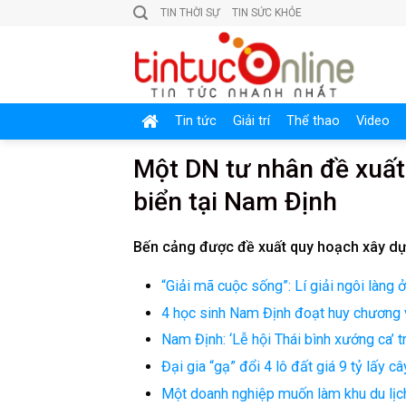
Skip
TIN THỜI SỰ
TIN SỨC KHỎE
to
content
Tin tức
Giải trí
Thể thao
Video
Một DN tư nhân đề xuất
biển tại Nam Định
Bến cảng được đề xuất quy hoạch xây dự
“Giải mã cuộc sống”: Lí giải ngôi làng
4 học sinh Nam Định đoạt huy chương v
Nam Định: ‘Lễ hội Thái bình xướng ca’ t
Đại gia “gạ” đổi 4 lô đất giá 9 tỷ lấy
Một doanh nghiệp muốn làm khu du lịch