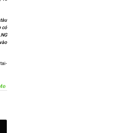
 tàu
p có
 LNG
 vào
tai-