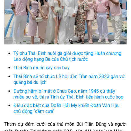
Tỷ phú Thái Bình nuôi gà giỏi được tặng Huân chương
Lao động hạng Ba của Chủ tịch nước
Thái Bình muốn xây sân bay
Thái Bình sẽ tổ chức Lễ hội đền Trần năm 2023 gắn với
quảng bá du lịch
Đường hầm bí mật ở Chùa Gạo, năm 1945 cứ thấy
nhiều sư về, thì ra Tỉnh ủy Thái Bình tiến hành cuộc họp
Điều đặc biệt của Doãn Hải My khiến Đoàn Văn Hậu
chủ động “cầm cưa”
Tham dự đám cưới của thủ môn Bùi Tiến Dũng và người