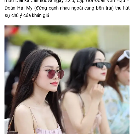
mẫu Dianka Zakhidova ngày 22.5, cặp đôi Đoàn Văn Hậu –
Doãn Hải My (đứng cạnh nhau ngoài cùng bên trái) thu hút
sự chú ý của khán giả.