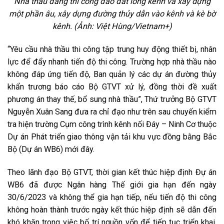
Nhà thầu đang thi công đào đất lòng kênh và xây dựng
một phần âu, xây dựng đường thủy dẫn vào kênh và kè bờ
kênh. (Ảnh: Việt Hùng/Vietnam+)
“Yêu cầu nhà thầu thi công tập trung huy động thiết bị, nhân
lực để đẩy nhanh tiến độ thi công. Trường hợp nhà thầu nào
không đáp ứng tiến độ, Ban quản lý các dự án đường thủy
khẩn trương báo cáo Bộ GTVT xử lý, đồng thời đề xuất
phương án thay thế, bổ sung nhà thầu”, Thứ trưởng Bộ GTVT
Nguyễn Xuân Sang đưa ra chỉ đạo như trên sau chuyến kiểm
tra hiện trường Cụm công trình kênh nối Đáy – Ninh Cơ thuộc
Dự án Phát triển giao thông vận tải khu vực đồng bằng Bắc
Bộ (Dự án WB6) mới đây.
Theo lãnh đạo Bộ GTVT, thời gian kết thúc hiệp định Đự án
WB6 đã được Ngân hàng Thế giới gia hạn đến ngày
30/6/2023 và không thể gia hạn tiếp, nếu tiến độ thi công
không hoàn thành trước ngày kết thúc hiệp định sẽ dẫn đến
khó khăn trong việc bố trí nguồn vốn để tiếp tục triển khai,