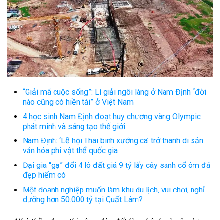
“Giải mã cuộc sống”: Lí giải ngôi làng ở Nam Định “đời
nào cũng có hiền tài” ở Việt Nam
4 học sinh Nam Định đoạt huy chương vàng Olympic
phát minh và sáng tạo thế giới
Nam Định: ‘Lễ hội Thái bình xướng ca’ trở thành di sản
văn hóa phi vật thể quốc gia
Đại gia “gạ” đổi 4 lô đất giá 9 tỷ lấy cây sanh cổ ôm đá
đẹp hiếm có
Một doanh nghiệp muốn làm khu du lịch, vui chơi, nghỉ
dưỡng hơn 50.000 tỷ tại Quất Lâm?