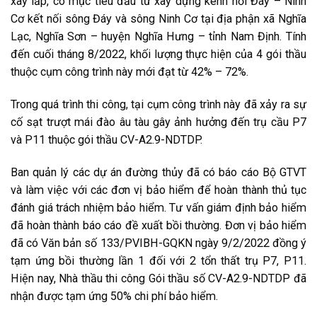
xây lắp, có mục tiêu đầu tư xây dựng kênh nối Đáy – Ninh
Cơ kết nối sông Đáy và sông Ninh Cơ tại địa phận xã Nghĩa
Lạc, Nghĩa Sơn – huyện Nghĩa Hưng – tỉnh Nam Định. Tính
đến cuối tháng 8/2022, khối lượng thực hiện của 4 gói thầu
thuộc cụm công trình này mới đạt từ 42% – 72%.
Trong quá trình thi công, tại cụm công trình này đã xảy ra sự
cố sạt trượt mái đào âu tàu gây ảnh hưởng đến trụ cầu P7
và P11 thuộc gói thầu CV-A2.9-NDTDP.
Ban quản lý các dự án đường thủy đã có báo cáo Bộ GTVT
và làm việc với các đơn vị bảo hiểm để hoàn thành thủ tục
đánh giá trách nhiệm bảo hiểm. Tư vấn giám định bảo hiểm
đã hoàn thành báo cáo đề xuất bồi thường. Đơn vị bảo hiểm
đã có Văn bản số 133/PVIBH-GQKN ngày 9/2/2022 đồng ý
tạm ứng bồi thường lần 1 đối với 2 tổn thất trụ P7, P11.
Hiện nay, Nhà thầu thi công Gói thầu số CV-A2.9-NDTDP đã
nhận được tạm ứng 50% chi phí bảo hiểm.