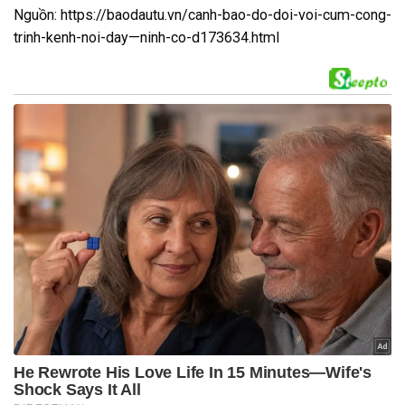
Nguồn: https://baodautu.vn/canh-bao-do-doi-voi-cum-cong-
trinh-kenh-noi-day—ninh-co-d173634.html