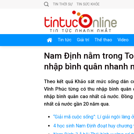
Skip
TIN THỜI SỰ
TIN SỨC KHỎE
to
content
Tin tức
Giải trí
Thể thao
Video
Nam Định nằm trong Top
nhập bình quân nhanh n
Theo kết quả Khảo sát mức sống dân cư
Vĩnh Phúc từng có thu nhập bình quân đ
nhập bình quân cao nhất cả nước. Đồng t
nhất cả nước gần 20 năm qua.
“Giải mã cuộc sống”: Lí giải ngôi làng
4 học sinh Nam Định đoạt huy chương v