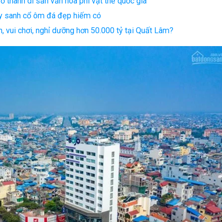
rở thành di sản văn hóa phi vật thể quốc gia
 cây sanh cổ ôm đá đẹp hiếm có
, vui chơi, nghỉ dưỡng hơn 50.000 tỷ tại Quất Lâm?