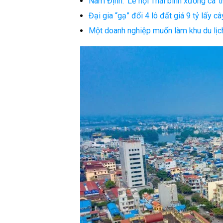
Nam Định: ‘Lễ hội Thái bình xướng ca’ t
Đại gia “gạ” đổi 4 lô đất giá 9 tỷ lấy
Một doanh nghiệp muốn làm khu du lịch