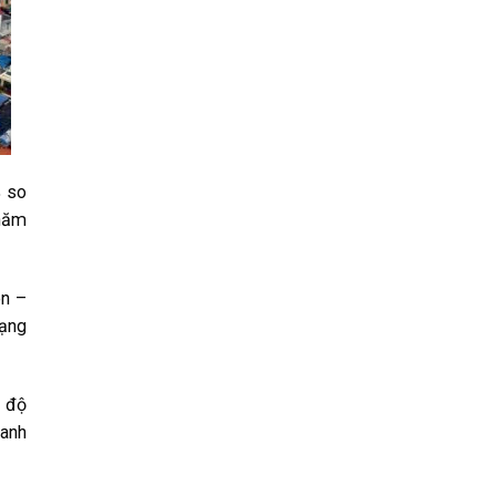
% so
 năm
ên –
Lạng
c độ
hanh