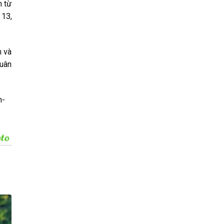
h từ
 13,
h và
quân
n-