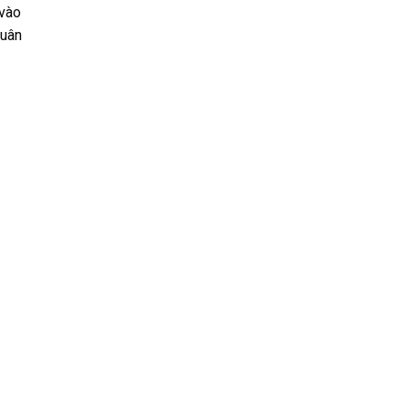
 vào
quân