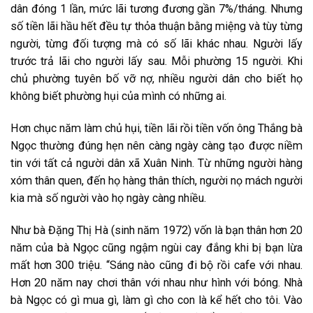
dân đóng 1 lần, mức lãi tương đương gần 7%/tháng. Nhưng
số tiền lãi hầu hết đều tự thỏa thuận bằng miệng và tùy từng
người, từng đối tượng mà có số lãi khác nhau. Người lấy
trước trả lãi cho người lấy sau. Mỗi phường 15 người. Khi
chủ phường tuyên bố vỡ nợ, nhiều người dân cho biết họ
không biết phường hụi của mình có những ai.
Hơn chục năm làm chủ hụi, tiền lãi rồi tiền vốn ông Thắng bà
Ngọc thường đúng hẹn nên càng ngày càng tạo được niềm
tin với tất cả người dân xã Xuân Ninh. Từ những người hàng
xóm thân quen, đến họ hàng thân thích, người nọ mách người
kia mà số người vào họ ngày càng nhiều.
Như bà Đặng Thị Hà (sinh năm 1972) vốn là bạn thân hơn 20
năm của bà Ngọc cũng ngậm ngùi cay đắng khi bị bạn lừa
mất hơn 300 triệu. “Sáng nào cũng đi bộ rồi cafe với nhau.
Hơn 20 năm nay chơi thân với nhau như hình với bóng. Nhà
bà Ngọc có gì mua gì, làm gì cho con là kể hết cho tôi. Vào