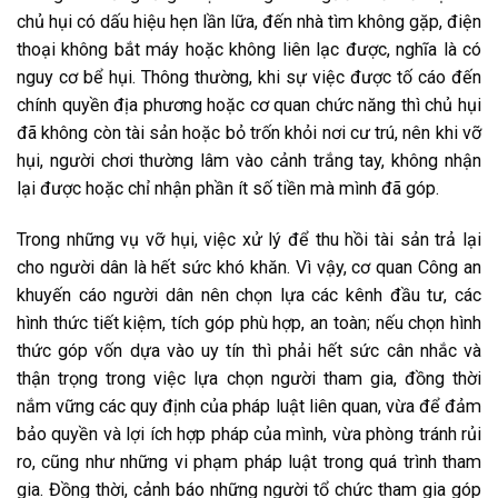
chủ hụi có dấu hiệu hẹn lần lữa, đến nhà tìm không gặp, điện
thoại không bắt máy hoặc không liên lạc được, nghĩa là có
nguy cơ bể hụi. Thông thường, khi sự việc được tố cáo đến
chính quyền địa phương hoặc cơ quan chức năng thì chủ hụi
đã không còn tài sản hoặc bỏ trốn khỏi nơi cư trú, nên khi vỡ
hụi, người chơi thường lâm vào cảnh trắng tay, không nhận
lại được hoặc chỉ nhận phần ít số tiền mà mình đã góp.
Trong những vụ vỡ hụi, việc xử lý để thu hồi tài sản trả lại
cho người dân là hết sức khó khăn. Vì vậy, cơ quan Công an
khuyến cáo người dân nên chọn lựa các kênh đầu tư, các
hình thức tiết kiệm, tích góp phù hợp, an toàn; nếu chọn hình
thức góp vốn dựa vào uy tín thì phải hết sức cân nhắc và
thận trọng trong việc lựa chọn người tham gia, đồng thời
nắm vững các quy định của pháp luật liên quan, vừa để đảm
bảo quyền và lợi ích hợp pháp của mình, vừa phòng tránh rủi
ro, cũng như những vi phạm pháp luật trong quá trình tham
gia. Đồng thời, cảnh báo những người tổ chức tham gia góp