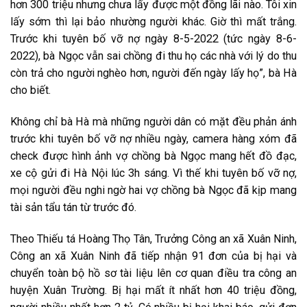
hơn 300 triệu nhưng chưa lấy được một đồng lãi nào. Tôi xin
lấy sớm thì lại bảo nhường người khác. Giờ thì mất trắng.
Trước khi tuyên bố vỡ nợ ngày 8-5-2022 (tức ngày 8-6-
2022), bà Ngọc vẫn sai chồng đi thu họ các nhà với lý do thu
còn trả cho người nghèo hơn, người đến ngày lấy họ”, bà Hà
cho biết.
Không chỉ bà Hà mà những người dân có mặt đều phản ánh
trước khi tuyên bố vỡ nợ nhiều ngày, camera hàng xóm đã
check được hình ảnh vợ chồng bà Ngọc mang hết đồ đạc,
xe cộ gửi đi Hà Nội lúc 3h sáng. Vì thế khi tuyên bố vỡ nợ,
mọi người đều nghi ngờ hai vợ chồng bà Ngọc đã kịp mang
tài sản tẩu tán từ trước đó.
Theo Thiếu tá Hoàng Thọ Tân, Trưởng Công an xã Xuân Ninh,
Công an xã Xuân Ninh đã tiếp nhận 91 đơn của bị hại và
chuyển toàn bộ hồ sơ tài liệu lên cơ quan điều tra công an
huyện Xuân Trường. Bị hại mất ít nhất hơn 40 triệu đồng,