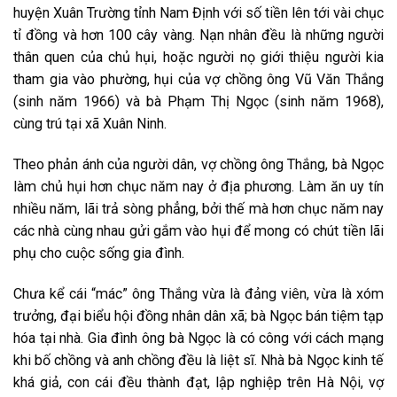
huyện Xuân Trường tỉnh Nam Định với số tiền lên tới vài chục
tỉ đồng và hơn 100 cây vàng. Nạn nhân đều là những người
thân quen của chủ hụi, hoặc người nọ giới thiệu người kia
tham gia vào phường, hụi của vợ chồng ông Vũ Văn Thắng
(sinh năm 1966) và bà Phạm Thị Ngọc (sinh năm 1968),
cùng trú tại xã Xuân Ninh.
Theo phản ánh của người dân, vợ chồng ông Thắng, bà Ngọc
làm chủ hụi hơn chục năm nay ở địa phương. Làm ăn uy tín
nhiều năm, lãi trả sòng phẳng, bởi thế mà hơn chục năm nay
các nhà cùng nhau gửi gắm vào hụi để mong có chút tiền lãi
phụ cho cuộc sống gia đình.
Chưa kể cái “mác” ông Thắng vừa là đảng viên, vừa là xóm
trưởng, đại biểu hội đồng nhân dân xã; bà Ngọc bán tiệm tạp
hóa tại nhà. Gia đình ông bà Ngọc là có công với cách mạng
khi bố chồng và anh chồng đều là liệt sĩ. Nhà bà Ngọc kinh tế
khá giả, con cái đều thành đạt, lập nghiệp trên Hà Nội, vợ