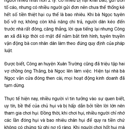
người nhiều nhất hơn 2 tỷ. Có nhiều bị hại khai báo, gửi đơn
tố cáo, nhưng có nhiều người gửi đơn nên chưa thể thống kê
hết số tiền thiệt hại cụ thể là bao nhiêu. Khi bà Ngọc tuyên
bố vỡ nợ, không còn khả năng chi trả, người dân kéo đến
trước nhà rất đông, căng thẳng, lời qua tiếng lại nhưng Công
an xã đã kịp thời có mặt để nắm bắt tình hình, tuyên truyền
vận động bà con nhân dân làm theo đúng quy định của pháp
luật.
Được biết, Công an huyện Xuân Trường cũng đã triệu tập hai
vợ chồng ông Thắng, bà Ngọc lên làm việc. Hiện tại nhà bà
Ngọc vẫn cửa đóng then cài, mọi hoạt động kinh doanh đã
tạm dừng.
Thực tế hiện nay, nhiều người vì tin tưởng vào sự quen biết,
uy tín, bề thế của chủ hụi và bị hấp dẫn bởi tiền lời lớn nên
tham gia chơi hụi. Đồng thời, khi chơi hụi, nhiều người chỉ nhớ
các lần đóng hụi và bao nhiêu chân hụi để quy ra tiền chứ
không có chứng từ ghi nợ rõ ràng. Khi người chơi hốt hụi mà