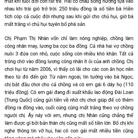
mất khi tuổi đời còn rất trẻ. Hai cô cháu sống nương tựa vào
nhau khi trái gió trở trời. 250 triệu đồng là số tiền bà Hiền
tích cóp cả cuộc đời nhưng sau khi gửi cho chủ hụi, giờ bà
mất trắng vì chủ hụi tuyên bố phá sản.
Chị Phạm Thị Nhàn vốn chỉ làm nông nghiệp, chồng làm
công nhân may, lương ba cọc ba đồng. Cả nhà hai vợ chồng
nuôi 3 đứa con nhỏ, cuộc sống còn nhiều khó khăn. Tất cả
trông chờ vào đồng lương công nhân ít ỏi của anh chồng. Chị
chơi hụi từ năm 2006, vì thấy có lãi cho các con ăn học nên
theo từ đó đến giờ. Từ năm ngoái, tin tưởng vào bà Ngọc,
chị bắt đầu chơi cho cả chồng và cô em gái 6 dây họ (110
triệu đồng). Cô em gái đang đi xuất khẩu lao động Đài Loan
(Trung Quốc) cũng gửi tiền về nhờ chị chơi giúp để có thêm
đồng ra đồng vào, cuối cùng cũng mất trắng theo vợ chồng
người chị. Áy náy với em, nhưng chị Nhàn cũng chẳng thể
làm được gì bởi bản thân chị cũng mất số tiền lớn. Bố chị khi
nghe thông tin vỡ hụi, hai cô con gái mất nhiều tiền cũng