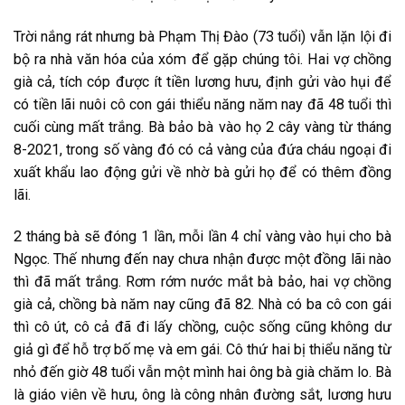
Trời nắng rát nhưng bà Phạm Thị Đào (73 tuổi) vẫn lặn lội đi
bộ ra nhà văn hóa của xóm để gặp chúng tôi. Hai vợ chồng
già cả, tích cóp được ít tiền lương hưu, định gửi vào hụi để
có tiền lãi nuôi cô con gái thiểu năng năm nay đã 48 tuổi thì
cuối cùng mất trắng. Bà bảo bà vào họ 2 cây vàng từ tháng
8-2021, trong số vàng đó có cả vàng của đứa cháu ngoại đi
xuất khẩu lao động gửi về nhờ bà gửi họ để có thêm đồng
lãi.
2 tháng bà sẽ đóng 1 lần, mỗi lần 4 chỉ vàng vào hụi cho bà
Ngọc. Thế nhưng đến nay chưa nhận được một đồng lãi nào
thì đã mất trắng. Rơm rớm nước mắt bà bảo, hai vợ chồng
già cả, chồng bà năm nay cũng đã 82. Nhà có ba cô con gái
thì cô út, cô cả đã đi lấy chồng, cuộc sống cũng không dư
giả gì để hỗ trợ bố mẹ và em gái. Cô thứ hai bị thiểu năng từ
nhỏ đến giờ 48 tuổi vẫn một mình hai ông bà già chăm lo. Bà
là giáo viên về hưu, ông là công nhân đường sắt, lương hưu