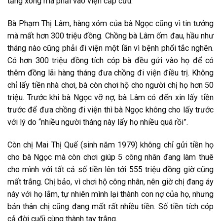
tăng xông mà phải vào viện cấp cứu.
Bà Phạm Thị Lâm, hàng xóm của bà Ngọc cũng vì tin tưởng
mà mất hơn 300 triệu đồng. Chồng bà Lâm ốm đau, hầu như
tháng nào cũng phải đi viện một lần vì bệnh phổi tắc nghẽn.
Có hơn 300 triệu đồng tích cóp bà đều gửi vào họ để có
thêm đồng lãi hàng tháng đưa chồng đi viện điều trị. Không
chỉ lấy tiền nhà chơi, bà còn chơi hộ cho người chị họ hơn 50
triệu. Trước khi bà Ngọc vỡ nợ, bà Lâm có đến xin lấy tiền
trước để đưa chồng đi viện thì bà Ngọc không cho lấy trước
với lý do “nhiều người tháng này lấy họ nhiều quá rồi”.
Còn chị Mai Thị Quế (sinh năm 1979) không chỉ gửi tiền họ
cho bà Ngọc mà còn chơi giúp 5 công nhân đang làm thuê
cho mình với tất cả số tiền lên tới 555 triệu đồng giờ cũng
mất trắng. Chị bảo, vì chơi hộ công nhân, nên giờ chị đang áy
náy với họ lắm, tự nhiên mình lại thành con nợ của họ, nhưng
bản thân chị cũng đang mất rất nhiều tiền. Số tiền tích cóp
cả đời cuối cùng thành tay trắng.