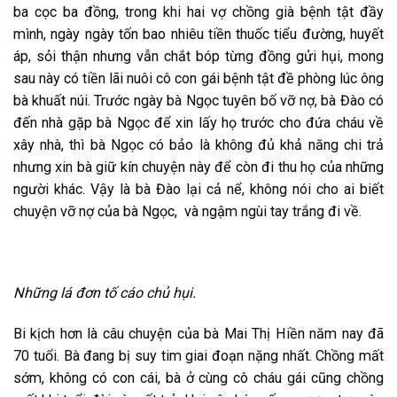
ba cọc ba đồng, trong khi hai vợ chồng già bệnh tật đầy
mình, ngày ngày tốn bao nhiêu tiền thuốc tiểu đường, huyết
áp, sỏi thận nhưng vẫn chắt bóp từng đồng gửi hụi, mong
sau này có tiền lãi nuôi cô con gái bệnh tật đề phòng lúc ông
bà khuất núi. Trước ngày bà Ngọc tuyên bố vỡ nợ, bà Đào có
đến nhà gặp bà Ngọc để xin lấy họ trước cho đứa cháu về
xây nhà, thì bà Ngọc có bảo là không đủ khả năng chi trả
nhưng xin bà giữ kín chuyện này để còn đi thu họ của những
người khác. Vậy là bà Đào lại cả nể, không nói cho ai biết
chuyện vỡ nợ của bà Ngọc, và ngậm ngùi tay trắng đi về.
Những lá đơn tố cáo chủ hụi.
Bi kịch hơn là câu chuyện của bà Mai Thị Hiền năm nay đã
70 tuổi. Bà đang bị suy tim giai đoạn nặng nhất. Chồng mất
sớm, không có con cái, bà ở cùng cô cháu gái cũng chồng