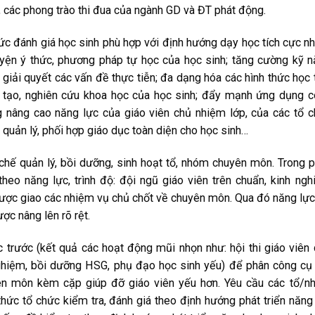
 các phong trào thi đua của ngành GD và ĐT phát động.
c đánh giá học sinh phù hợp với định hướng dạy học tích cực 
luyện ý thức, phương pháp tự học của học sinh; tăng cường kỹ 
giải quyết các vấn đề thực tiễn; đa dạng hóa các hình thức học 
g tạo, nghiên cứu khoa học của học sinh; đẩy mạnh ứng dụng 
ng nâng cao năng lực của giáo viên chủ nhiệm lớp, của các tổ 
 quản lý, phối hợp giáo dục toàn diện cho học sinh…
 chế quản lý, bồi dưỡng, sinh hoạt tổ, nhóm chuyên môn. Trong 
heo năng lực, trình độ: đội ngũ giáo viên trên chuẩn, kinh ng
 được giao các nhiệm vụ chủ chốt về chuyên môn. Qua đó năng lự
c nâng lên rõ rệt.
trước (kết quả các hoạt động mũi nhọn như: hội thi giáo viên
 nghiệm, bồi dưỡng HSG, phụ đạo học sinh yếu) để phân công cụ
yên môn kèm cặp giúp đỡ giáo viên yếu hơn. Yêu cầu các tổ/
ức tổ chức kiểm tra, đánh giá theo định hướng phát triển năng