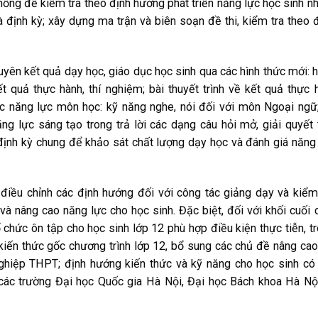
thống đề kiểm tra theo định hướng phát triển năng lực học sinh 
 định kỳ; xây dựng ma trận và biên soạn đề thi, kiểm tra theo 
xuyên kết quả dạy học, giáo dục học sinh qua các hình thức mới: 
t quả thực hành, thí nghiệm; bài thuyết trình về kết quả thực 
c năng lực môn học: kỹ năng nghe, nói đối với môn Ngoại ngữ
ng lực sáng tạo trong trả lời các dạng câu hỏi mở, giải quyết 
định kỳ chung để khảo sát chất lượng dạy học và đánh giá năng
 điều chỉnh các định hướng đối với công tác giảng dạy và kiểm
 và nâng cao năng lực cho học sinh. Đặc biệt, đối với khối cuối 
chức ôn tập cho học sinh lớp 12 phù hợp điều kiện thực tiễn, t
kiến thức gốc chương trình lớp 12, bổ sung các chủ đề nâng ca
 nghiệp THPT; định hướng kiến thức và kỹ năng cho học sinh có
 các trường Đại học Quốc gia Hà Nội, Đại học Bách khoa Hà Nộ