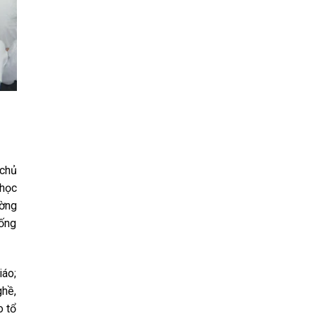
 chủ
 học
ường
hống
iáo;
ghề,
o tổ