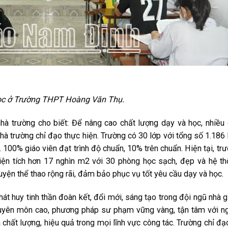
ọc ở Trường THPT Hoàng Văn Thụ.
à trường cho biết: Để nâng cao chất lượng dạy và học, nhiều
à trường chỉ đạo thực hiện. Trường có 30 lớp với tổng số 1.186
n. 100% giáo viên đạt trình độ chuẩn, 10% trên chuẩn. Hiện tại, tr
diện tích hơn 17 nghìn m2 với 30 phòng học sạch, đẹp và hệ t
uyện thể thao rộng rãi, đảm bảo phục vụ tốt yêu cầu dạy và học.
át huy tinh thần đoàn kết, đổi mới, sáng tạo trong đội ngũ nhà g
huyên môn cao, phương pháp sư phạm vững vàng, tận tâm với n
 chất lượng, hiệu quả trong mọi lĩnh vực công tác. Trường chỉ đạ