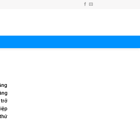
bằng
oàng
 trở
hiệp
 thứ