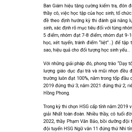
Ban Giám hiệu tăng cường kiểm tra, đôn đố
thầy cô, việc học tập của học sinh; tổ chức 
đề theo định hướng kỳ thi đánh giá năng lự
sinh, xác định rõ mục tiêu đối với từng nh
5 điểm, nhóm đạt 7-8 điểm; nhóm đạt 9-10 
học, xét tuyển, tránh điểm “liệt”…) để tập
sao, hiệu quả cho đối tượng học sinh yếu…
Với những giải pháp đó, phong trào “Dạy tốt
lượng giáo dục đại trà và mũi nhọn đều đ
trường luôn đạt 100%, nằm trong tốp đầu 
2019 đứng thứ 3; năm 2021 đứng thứ 2; ri
Hồng Phong.
Trong kỳ thi chọn HSG cấp tỉnh năm 2019 v
giải Nhất toàn đoàn. Nhiều thầy, cô tuổi đ
2022, thầy Phạm Văn Bảo, bồi dưỡng đội t
đội tuyển HSG Ngữ văn 11 đứng thứ Nhì tỉ