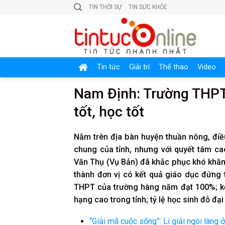
Skip
TIN THỜI SỰ
TIN SỨC KHỎE
to
content
Tin tức
Giải trí
Thể thao
Video
Nam Định: Trường THPT
tốt, học tốt
Nằm trên địa bàn huyện thuần nông, điề
chung của tỉnh, nhưng với quyết tâm ca
Văn Thụ (Vụ Bản) đã khắc phục khó khăn
thành đơn vị có kết quả giáo dục đứng 
THPT của trường hàng năm đạt 100%; kết
hạng cao trong tỉnh; tỷ lệ học sinh đỗ đạ
“Giải mã cuộc sống”: Lí giải ngôi làng