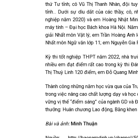
thứ Tư tỉnh; cô Vũ Thị Thanh Nhàn, đội t
tỉnh… Dưới sự dìu dắt của các thầy, cô, n
nghiệp năm 2020) và em Hoàng Nhật Minh
máy tính – Đại học Bách khoa Hà Nội. Năm
giải Nhất môn Vật lý; em Trần Hoàng Anh 
Nhất môn Ngữ văn lớp 11; em Nguyễn Gia 
Kỳ thi tốt nghiệp THPT năm 2022, nhà trườ
nhiều em đạt điểm rất cao trong kỳ thi Đ
Thị Thuỳ Linh 120 điểm, em Đỗ Quang Min
Thành công những năm học vừa qua của Tr
trong việc nâng cao chất lượng dạy và học 
vững vị thế “điểm sáng” của ngành GD và ĐT
thưởng: Huân chương Lao động, Bằng khen 
Bài và ảnh:
Minh Thuận
Nguồn: http://baonamdinh.vn/channel/50