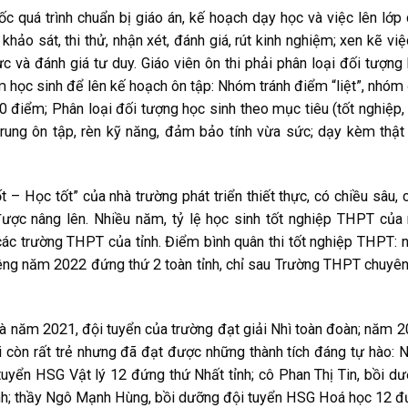
c quá trình chuẩn bị giáo án, kế hoạch dạy học và việc lên lớp
khảo sát, thi thử, nhận xét, đánh giá, rút kinh nghiệm; xen kẽ việ
c và đánh giá tư duy. Giáo viên ôn thi phải phân loại đối tượng
óm học sinh để lên kế hoạch ôn tập: Nhóm tránh điểm “liệt”, nhóm
điểm; Phân loại đối tượng học sinh theo mục tiêu (tốt nghiệp,
 trung ôn tập, rèn kỹ năng, đảm bảo tính vừa sức; dạy kèm thật
 – Học tốt” của nhà trường phát triển thiết thực, có chiều sâu, 
ược nâng lên. Nhiều năm, tỷ lệ học sinh tốt nghiệp THPT của
các trường THPT của tỉnh. Điểm bình quân thi tốt nghiệp THPT:
êng năm 2022 đứng thứ 2 toàn tỉnh, chỉ sau Trường THPT chuyê
à năm 2021, đội tuyển của trường đạt giải Nhì toàn đoàn; năm 
ời còn rất trẻ nhưng đã đạt được những thành tích đáng tự hào:
uyển HSG Vật lý 12 đứng thứ Nhất tỉnh; cô Phan Thị Tin, bồi d
nh; thầy Ngô Mạnh Hùng, bồi dưỡng đội tuyển HSG Hoá học 12 