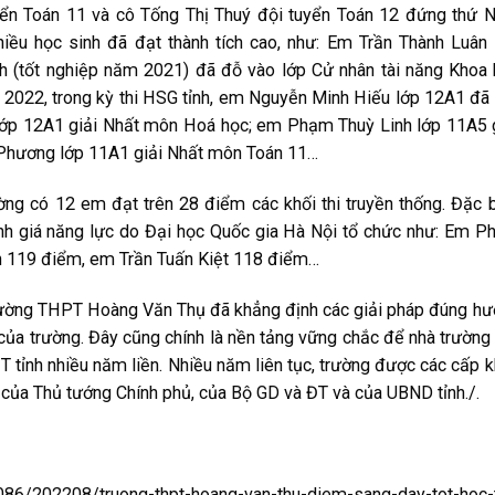
uyển Toán 11 và cô Tống Thị Thuý đội tuyển Toán 12 đứng thứ
hiều học sinh đã đạt thành tích cao, như: Em Trần Thành Luân 
 (tốt nghiệp năm 2021) đã đỗ vào lớp Cử nhân tài năng Khoa
 2022, trong kỳ thi HSG tỉnh, em Nguyễn Minh Hiếu lớp 12A1 đã
lớp 12A1 giải Nhất môn Hoá học; em Phạm Thuỳ Linh lớp 11A5 
Phương lớp 11A1 giải Nhất môn Toán 11…
ng có 12 em đạt trên 28 điểm các khối thi truyền thống. Đặc b
ánh giá năng lực do Đại học Quốc gia Hà Nội tổ chức như: Em 
h 119 điểm, em Trần Tuấn Kiệt 118 điểm…
ường THPT Hoàng Văn Thụ đã khẳng định các giải pháp đúng h
của trường. Đây cũng chính là nền tảng vững chắc để nhà trường
 tỉnh nhiều năm liền. Nhiều năm liên tục, trường được các cấp 
của Thủ tướng Chính phủ, của Bộ GD và ĐT và của UBND tỉnh./.
86/202208/truong-thpt-hoang-van-thu-diem-sang-day-tot-hoc-