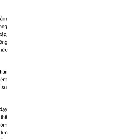
nhằm
năng
tập,
công
chức
phân
hiệm
c sư
 dạy
 thể
nhóm
 lực