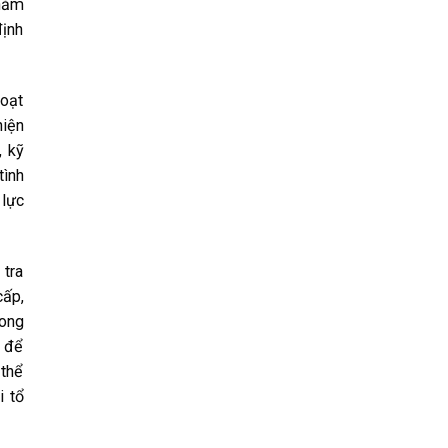
nhằm
định
hoạt
hiện
, kỹ
tình
 lực
 tra
cấp,
rong
o để
 thể
i tổ