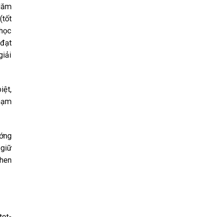
 Năm
(tốt
 học
 đạt
giải
iệt,
Phạm
ướng
 giữ
khen
tot-