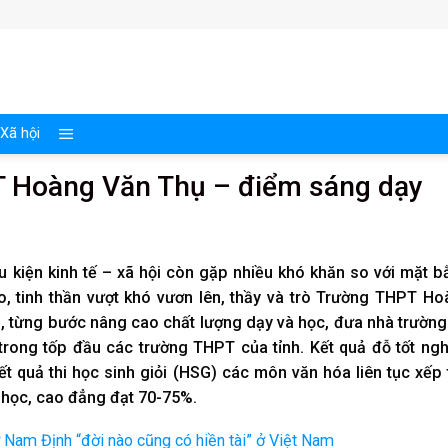
Xã hội
 Hoàng Văn Thụ – điểm sáng dạy
u kiện kinh tế – xã hội còn gặp nhiều khó khăn so với mặt 
o, tinh thần vượt khó vươn lên, thầy và trò Trường THPT H
, từng bước nâng cao chất lượng dạy và học, đưa nhà trường
trong tốp đầu các trường THPT của tỉnh. Kết quả đỗ tốt ng
 quả thi học sinh giỏi (HSG) các môn văn hóa liên tục xếp
i học, cao đẳng đạt 70-75%.
 ở Nam Định “đời nào cũng có hiền tài” ở Việt Nam