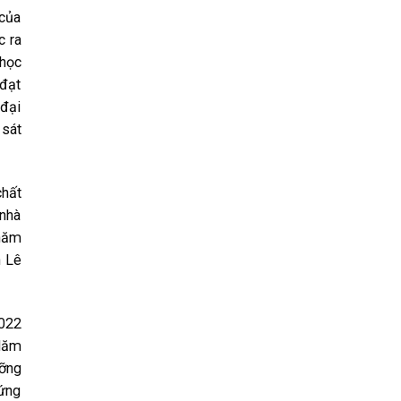
 của
c ra
 học
 đạt
 đại
 sát
chất
 nhà
 năm
n Lê
2022
 Năm
ưỡng
đứng