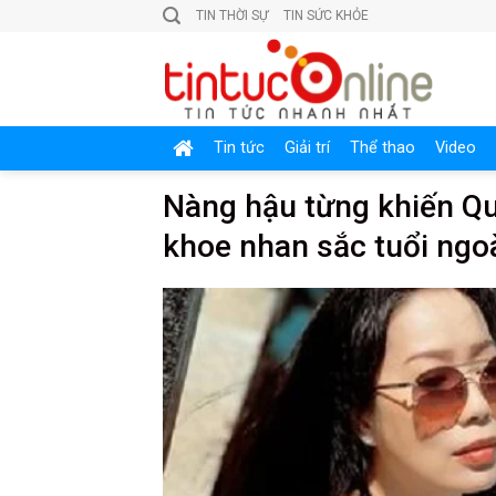
Skip
TIN THỜI SỰ
TIN SỨC KHỎE
to
content
Tin tức
Giải trí
Thể thao
Video
Nàng hậu từng khiến Qu
khoe nhan sắc tuổi ngo