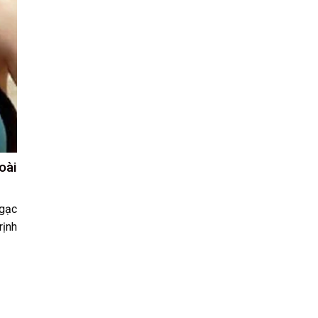
oài
ngạc
rịnh