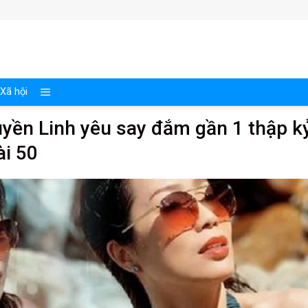
Xã hội
yền Linh yêu say đắm gần 1 thập k
ài 50