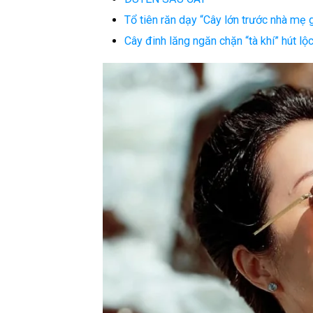
Tổ tiên răn dạy “Cây lớn trước nhà mẹ g
Cây đinh lăng ngăn chặn “tà khí” hút lộc 