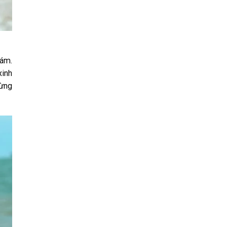
đám.
xinh
từng