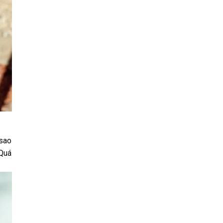
 sao
 Quá