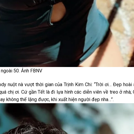
i ngoài 50. Ảnh FBNV
y nuột nà vượt thời gian của Trịnh Kim Chi: “Trời ơi… Đẹp hoài
quá chị ơi. Cứ gần Tết là đi lựa hình các diễn viên về treo ở nhà;
nay không thể lặng được, khi xuất hiện người đẹp nha…”.