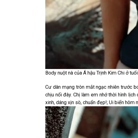
Body nuột nà của Á hậu Trịnh Kim Chi ở tuổ
Cư dân mạng tròn mắt ngạc nhiên trước bod
chịu nổi đây. Chị làm em nhớ thời hình lịch 
xinh, dáng xịn sò, chuẩn đẹp!; Ui biển hôm 