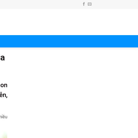
ia
Non
ễn,
hiều