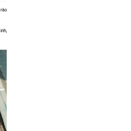
 rào
inh,