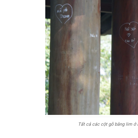
Tất cả các cột gỗ bằng lim ở 