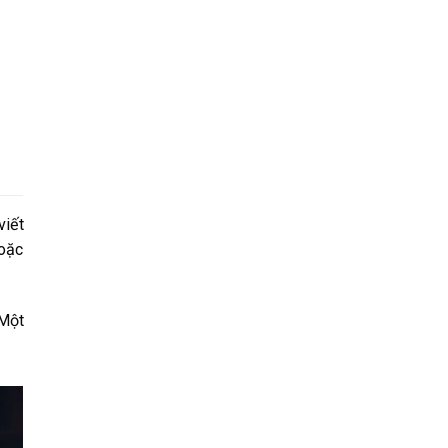
viết
hoặc
 Một