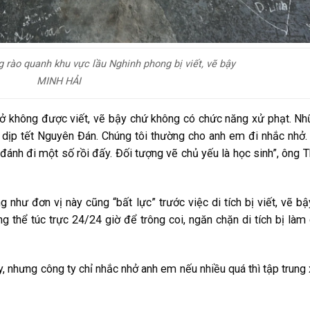
 rào quanh khu vực lầu Nghinh phong bị viết, vẽ bậy
MINH HẢI
 nhở không được viết, vẽ bậy chứ không có chức năng xử phạt. N
à dịp tết Nguyên Đán. Chúng tôi thường cho anh em đi nhắc nhở.
ánh đi một số rồi đấy. Đối tượng vẽ chủ yếu là học sinh”, ông 
 như đơn vị này cũng “bất lực” trước việc di tích bị viết, vẽ bậ
g thể túc trực 24/24 giờ để trông coi, ngăn chặn di tích bị làm
y, nhưng công ty chỉ nhắc nhở anh em nếu nhiều quá thì tập trung