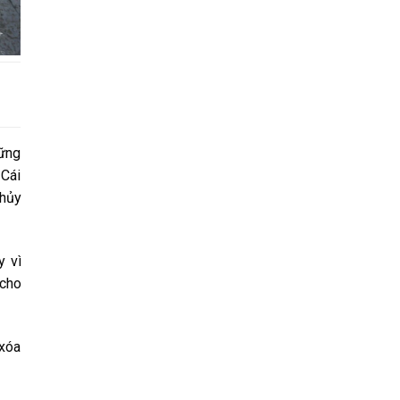
hững
 Cái
Thủy
y vì
 cho
 xóa