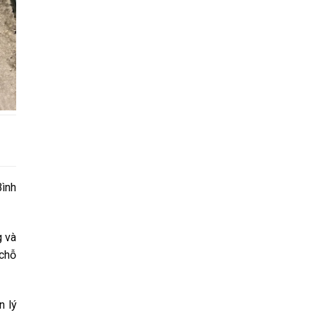
Bình
g và
 chỗ
n lý