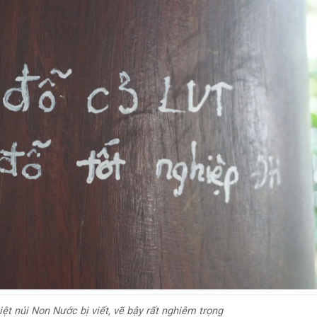
iệt núi Non Nước bị viết, vẽ bậy rất nghiêm trọng