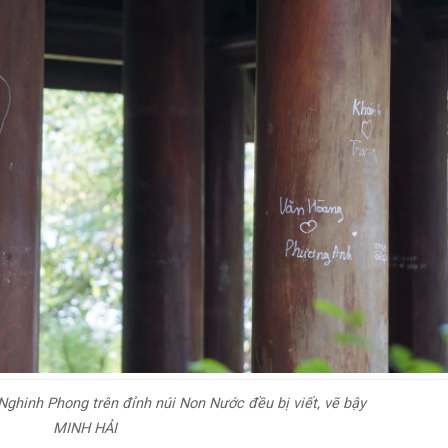
Nghinh Phong trên đỉnh núi Non Nước đều bị viết, vẽ bậy
MINH HẢI