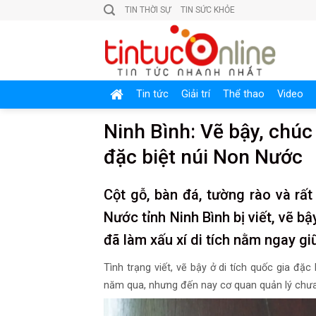
Skip
TIN THỜI SỰ
TIN SỨC KHỎE
to
content
Tin tức
Giải trí
Thể thao
Video
Ninh Bình: Vẽ bậy, chúc 
đặc biệt núi Non Nước
Cột gỗ, bàn đá, tường rào và rất
Nước tỉnh Ninh Bình bị viết, vẽ bậ
đã làm xấu xí di tích nằm ngay gi
Tình trạng viết, vẽ bậy ở di tích quốc gia đặ
năm qua, nhưng đến nay cơ quan quản lý chưa 