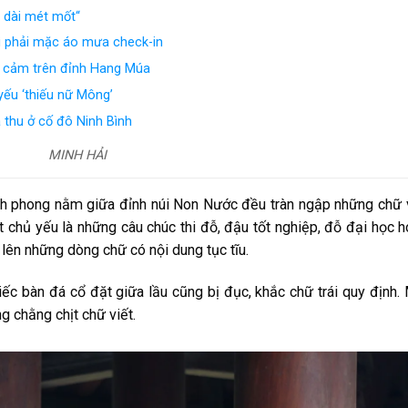
 dài mét mốt“
 vì phải mặc áo mưa check-in
i cảm trên đỉnh Hang Múa
yếu ‘thiếu nữ Mông’
thu ở cố đô Ninh Bình
MINH HẢI
inh phong nằm giữa đỉnh núi Non Nước đều tràn ngập những chữ 
 chủ yếu là những câu chúc thi đỗ, đậu tốt nghiệp, đỗ đại học 
t lên những dòng chữ có nội dung tục tĩu.
ếc bàn đá cổ đặt giữa lầu cũng bị đục, khắc chữ trái quy định.
g chằng chịt chữ viết.