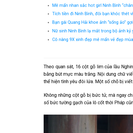
Mê mẩn nhan sắc hot girl Ninh Bình “chân
Tích tiền đi Ninh Bình, đôi bạn khóc thét
Bạn gái Quang Hải khoe ảnh “sống ảo” gợ
Nữ sinh Ninh Bình lạ mắt trong bộ ảnh kỷ 
Cô nàng 9X xinh đẹp mê mẩn vẻ đẹp mùa 
Theo quan sát, 16 cột gỗ lim của lầu Ngh
bằng bút mực màu trắng. Nội dung chữ viết
thể hiện tình yêu đôi lứa. Một số chỗ bị viế
Không những cột gỗ bị bức tử, mà ngay chi
số bức tường gạch của lô cốt thời Pháp cũn