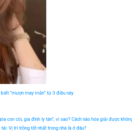
 biết ”mượn may mắn” từ 3 điều này
óa con côi, gia đình ly tán”, vì sao? Cách nào hóa giải được khôn
tài: Vị trí trồng tốt nhất trong nhà là ở đâu?