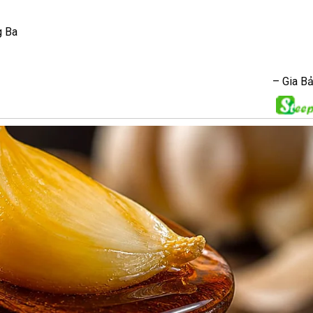
g Ba
– Gia B