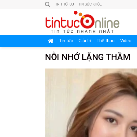
Skip
TIN THỜI SỰ
TIN SỨC KHỎE
to
content
Tin tức
Giải trí
Thể thao
Video
NỖI NHỚ LẶNG THẦM