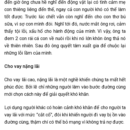
đến giờ ông chưa hề nghĩ đến động vật lại có tình cảm mẹ
con thiêng liêng đến thế, ngay cả con người khó có thể làm
tốt được. Trước lúc chết vẫn còn nghĩ đến cho con thơ bú
sữa, vì sợ con mình đói. Nghĩ tới đó, nước mắt ông rơi, cảm
thấy tội lỗi, xấu hổ cho hành động của mình. Vì vậy, ông ta
đem 2 con rái cá con về nuôi rồi khi nó lớn khôn ông thả nó
về thiên nhiên. Sau đó ông quyết tâm xuất gia để chuộc lại
những lỗi lầm của mình.
Cho vay nặng lãi
Cho vay lãi cao, nặng lãi là một nghề khiến chúng ta mất hết
phúc đức. Bởi lẽ chỉ những người lâm vào bước đường cùng
mới chọn cách này để giải quyết khó khăn.
Lợi dụng người khác có hoàn cảnh khó khăn để cho người ta
vay lãi với mức ”cắt cổ”, đôi khi khiến người đi vay bị ồn vào
đường cùng, thậm chí có thể bỏ mạng vì không trả nợ được.