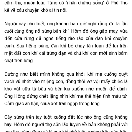
cầm thú, muôn loài. Từng có “nhân chứng sống” ở Phú Thọ
kể về câu chuyện khó ai tin nổi.
Người này cho biết, ông không bao giờ nghĩ rằng đó là lần
cuối cùng ông nổ súng bắn khỉ. Hôm đó ông gặp may, vừa
đến cửa rừng đã nghe tiếng rào rào của đàn khỉ chuyền
cành. Sau tiếng súng, đàn khỉ bỏ chạy tán loạn để lại trên
mặt đất con khỉ cái trúng đạn và chú khỉ con mới sinh bám
chặt trên lưng.
Dường như biết mình không qua khỏi, khỉ mẹ cuống quýt
vạch vú nhét vào miệng con, đồng thời vơ vội mấy chiếc lá
khô vắt sữa từ bầu vú bên kia xuống như muốn để dành.
Ông Hồng đứng chết lặng nhìn khỉ mẹ thể hiện tình mẫu tử.
Cảm giác ân hận, chua xót tràn ngập trong lòng.
Cây súng trên tay tuột xuống đất lúc nào ông cũng không
hay. Hôm đó người thợ săn lão luyện về bản không phải với
con thú trúng đạn mà là con khỉ nhỏ luôn miệng kêu gào trên