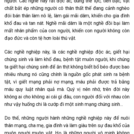
người. Các nghề này rất độc ác, dùng thế lực, tiền bạc, vật
chất bắt ép những người cô thân thất thế đang cảnh nghèo
đói bán thân làm nô lệ, làm gái mãi dâm, khiến cho gia đình
khổ đau và tan nát. Nghề mãi dâm là một nghề đồi bại làm
mất nhân phẩm của con người, khiến con người không còn
đạo đức và còn tệ hơn loài thú vật.
Các nghề nghiệp này, là các nghề nghiệp độc ác, giết hại
chúng sinh và làm khổ đau, bệnh tật muôn người, khi chúng
ta giết hại chúng sinh để ăn thịt không biết bổ béo được bao
nhiêu nhưng nó cũng chính là nguồn gốc phát sinh ra bệnh
tật, vì giết mạng phải nợ mạng, máu phải được trả bằng
máu quy luật nhân quả mà. Quý vị nên nhớ, trên đời này
không ai cho không ai cái gì đâu, con người đối với nhau còn
như vậy huống chi là cướp đi một sinh mạng chúng sinh…
Do thế, những người hành những nghề nghiệp này để nuôi
thân mạng, cha mẹ, gia đình và làm giàu trên sự đau khổ của
muôn người muôn vật. Họ là những người vô minh không