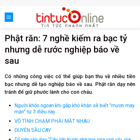
Skip
to
content
Phật răn: 7 nghề kiếm ra bạc tỷ
nhưng dễ rước nghiệp báo về
sau
Có những công việc có thể giúp bạn thu về nhiều tiền
bạc nhưng dễ tạo nghiệp báo về sau. Phật răn dạy nên
tránh để giữ phước lành cho con cháu.
Người khôn ngoan khi gặp khó khăn sẽ biết ”mượn may
mắn” từ 3 điều này
VÔ TÌNH CHẠM PHẢI MẮT NHAU
DUYÊN SẦU CAY
Tổ tiên răn dạy “Cây lớn trước nhà mẹ góa con côi, gia