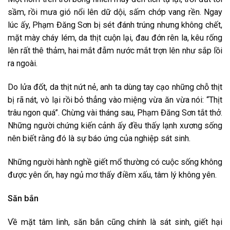
sầm, rồi mưa gió nổi lên dữ dội, sấm chớp vang rền. Ngay
lúc ấy, Phạm Đăng Sơn bị sét đánh trúng nhưng không chết,
mặt mày cháy lém, da thịt cuộn lại, đau đớn rên la, kêu rống
lên rất thê thảm, hai mắt đẫm nước mắt trợn lên như sắp lồi
ra ngoài.
Do lửa đốt, da thịt nứt nẻ, anh ta dùng tay cạo những chỗ thịt
bị rã nát, vò lại rồi bỏ thẳng vào miệng vừa ăn vừa nói: “Thịt
trâu ngon quá”. Chừng vài tháng sau, Phạm Đăng Sơn tắt thở.
Những người chứng kiến cảnh ấy đều thấy lạnh xương sống
nên biết rằng đó là sự báo ứng của nghiệp sát sinh.
Những người hành nghề giết mổ thường có cuộc sống không
được yên ổn, hay ngủ mơ thấy điềm xấu, tâm lý không yên.
Săn bắn
Về mặt tâm linh, săn bắn cũng chính là sát sinh, giết hại