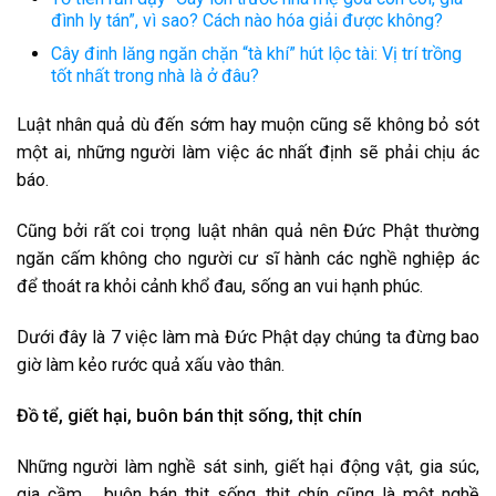
đình ly tán”, vì sao? Cách nào hóa giải được không?
Cây đinh lăng ngăn chặn “tà khí” hút lộc tài: Vị trí trồng
tốt nhất trong nhà là ở đâu?
Luật nhân quả dù đến sớm hay muộn cũng sẽ không bỏ sót
một ai, những người làm việc ác nhất định sẽ phải chịu ác
báo.
Cũng bởi rất coi trọng luật nhân quả nên Đức Phật thường
ngăn cấm không cho người cư sĩ hành các nghề nghiệp ác
để thoát ra khỏi cảnh khổ đau, sống an vui hạnh phúc.
Dưới đây là 7 việc làm mà Đức Phật dạy chúng ta đừng bao
giờ làm kẻo rước quả xấu vào thân.
Đồ tể, giết hại, buôn bán thịt sống, thịt chín
Những người làm nghề sát sinh, giết hại động vật, gia súc,
gia cầm…, buôn bán thịt sống, thịt chín cũng là một nghề