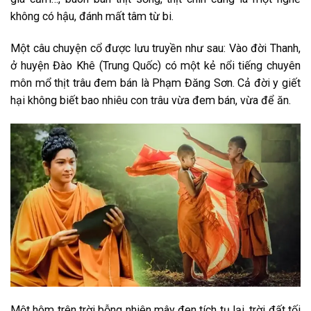
không có hậu, đánh mất tâm từ bi.
Một câu chuyện cổ được lưu truyền như sau: Vào đời Thanh,
ở huyện Đào Khê (Trung Quốc) có một kẻ nổi tiếng chuyên
môn mổ thịt trâu đem bán là Phạm Đăng Sơn. Cả đời y giết
hại không biết bao nhiêu con trâu vừa đem bán, vừa để ăn.
Một hôm trên trời bỗng nhiên mây đen tích tụ lại, trời đất tối