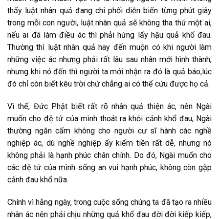
thấy luật nhân quả đang chi phối diễn biến từng phút giây
trong mỗi con người, luật nhân quả sẽ không tha thứ một ai,
nếu ai đã làm điều ác thì phải hứng lấy hậu quả khổ đau.
Thường thì luật nhân quả hay đến muộn có khi người làm
những việc ác nhưng phải rất lâu sau nhân mới hình thành,
nhưng khi nó đến thì người ta mới nhận ra đó là quả báo,lúc
đó chỉ còn biết kêu trời chứ chẳng ai có thể cứu được họ cả.
Vì thế, Đức Phật biết rất rõ nhân quả thiện ác, nên Ngài
muốn cho đệ tử của mình thoát ra khỏi cảnh khổ đau, Ngài
thường ngăn cấm không cho người cư sĩ hành các nghề
nghiệp ác, dù nghề nghiệp ấy kiếm tiền rất dễ, nhưng nó
không phải là hạnh phúc chân chính. Do đó, Ngài muốn cho
các đệ tử của mình sống an vui hạnh phúc, không còn gặp
cảnh đau khổ nữa.
Chính vì hằng ngày, trong cuộc sống chúng ta đã tạo ra nhiều
nhân ác nên phải chịu những quả khổ đau đời đời kiếp kiếp,