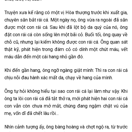
Truyện xưa kể rằng có một vị Hòa thượng trước khi xuất gia,
chuyên săn bắt rái cá. Một ngày nọ, ông vừa ra ngoài đã săn
được một con rái cá. Sau khi đã lột bộ da quý của nó, ông
đặt con rái cá còn sống lên một bãi cỏ. Buổi tối, ông quay về
chỗ cũ, nhưng lại kiếm không được con rái cá. Ông quan sát
thật kỹ, phát hiện trong đám cỏ có dính một chút máu, vết
máu dẫn đến một cái hang nhỏ gần đó.
Khi đến gần hang, ông ngỡ ngàng giật mình: Thì ra con rái cá
chịu nỗi đau hành xác mất da, chạy về hang của mình.
Ông tự hỏi không hiểu tại sao con rái cá lại làm như vậy. Khi
ông ta lôi con rái cá đã tắt thở ra, mới phát hiện hai con rái cá
con vẫn còn chưa mở mắt, chúng đang ngậm chặt vú của
mẹ, vốn dĩ đã chết lâu rồi…
Nhìn cảnh tượng ấy, ông bàng hoàng và chợt ngộ ra, từ trước