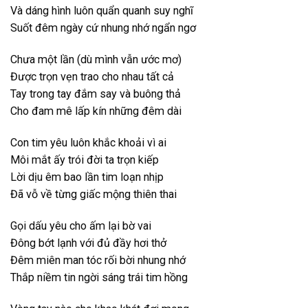
Và dáng hình luôn quẩn quanh suy nghĩ
Suốt đêm ngày cứ nhung nhớ ngẩn ngơ
Chưa một lần (dù mình vẫn ước mơ)
Được trọn vẹn trao cho nhau tất cả
Tay trong tay đắm say và buông thả
Cho đam mê lấp kín những đêm dài
Con tim yêu luôn khắc khoải vì ai
Môi mắt ấy trói đời ta trọn kiếp
Lời dịu êm bao lần tim loạn nhịp
Đã vỗ về từng giấc mộng thiên thai
Gọi dấu yêu cho ấm lại bờ vai
Đông bớt lạnh với đủ đầy hơi thở
Đêm miên man tóc rối bời nhung nhớ
Thắp niềm tin ngời sáng trái tim hồng