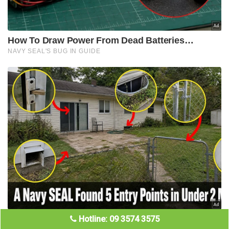
Hotline: 09 3574 3575