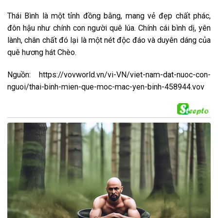
Thái Bình là một tỉnh đồng bằng, mang vẻ đẹp chất phác,
đôn hậu như chính con người quê lúa. Chính cái bình dị, yên
lành, chân chất đó lại là một nét độc đáo và duyên dáng của
quê hương hát Chèo.
Nguồn: https://vovworld.vn/vi-VN/viet-nam-dat-nuoc-con-
nguoi/thai-binh-mien-que-moc-mac-yen-binh-458944.vov