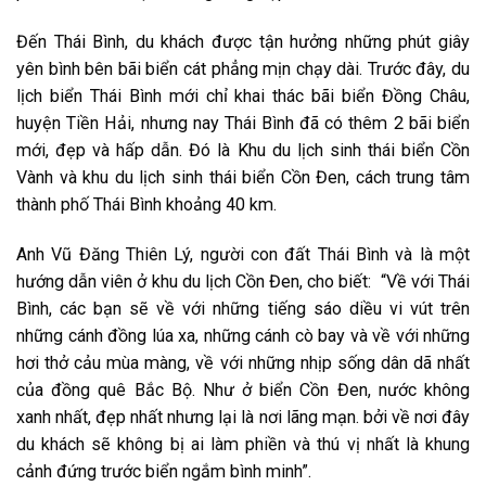
Đến Thái Bình, du khách được tận hưởng những phút giây
yên bình bên bãi biển cát phẳng mịn chạy dài. Trước đây, du
lịch biển Thái Bình mới chỉ khai thác bãi biển Đồng Châu,
huyện Tiền Hải, nhưng nay Thái Bình đã có thêm 2 bãi biển
mới, đẹp và hấp dẫn. Đó là Khu du lịch sinh thái biển Cồn
Vành và khu du lịch sinh thái biển Cồn Đen, cách trung tâm
thành phố Thái Bình khoảng 40 km.
Anh Vũ Đăng Thiên Lý, người con đất Thái Bình và là một
hướng dẫn viên ở khu du lịch Cồn Đen, cho biết: “Về với Thái
Bình, các bạn sẽ về với những tiếng sáo diều vi vút trên
những cánh đồng lúa xa, những cánh cò bay và về với những
hơi thở cảu mùa màng, về với những nhịp sống dân dã nhất
của đồng quê Bắc Bộ. Như ở biển Cồn Đen, nước không
xanh nhất, đẹp nhất nhưng lại là nơi lãng mạn. bởi về nơi đây
du khách sẽ không bị ai làm phiền và thú vị nhất là khung
cảnh đứng trước biển ngắm bình minh”.