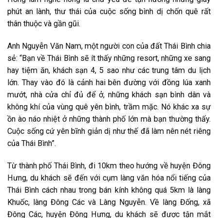
phút an lành, thư thái của cuộc sống bình dị chốn quê rất
thân thuộc và gần gũi.
Anh Nguyễn Văn Nam, một người con của đất Thái Bình chia
sẻ: “Bạn về Thái Bình sẽ ít thấy những resort, những xe sang
hay tiệm ăn, khách sạn 4, 5 sao như các trung tâm du lịch
lớn. Thay vào đó là cảnh hai bên đường với đồng lúa xanh
mướt, nhà cửa chỉ đủ để ở, những khách sạn bình dân và
không khí của vùng quê yên bình, trầm mặc. Nó khác xa sự
ồn ào náo nhiệt ở những thành phố lớn mà bạn thường thấy.
Cuộc sống cứ yên bĩnh giản dị như thế đã làm nên nét riêng
của Thái Bình”.
Từ thành phố Thái Bình, đi 10km theo hướng về huyện Đông
Hưng, du khách sẽ đến với cụm làng văn hóa nổi tiếng của
Thái Bình cách nhau trong bán kính không quá 5km là làng
Khuốc, làng Đông Các và Làng Nguyễn. Về làng Đống, xã
Đông Các, huyện Đông Hưng, du khách sẽ được tận mắt