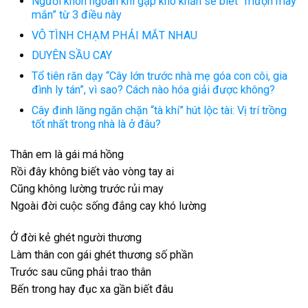
Người khôn ngoan khi gặp khó khăn sẽ biết ”mượn may
mắn” từ 3 điều này
VÔ TÌNH CHẠM PHẢI MẮT NHAU
DUYÊN SẦU CAY
Tổ tiên răn dạy “Cây lớn trước nhà mẹ góa con côi, gia
đình ly tán”, vì sao? Cách nào hóa giải được không?
Cây đinh lăng ngăn chặn “tà khí” hút lộc tài: Vị trí trồng
tốt nhất trong nhà là ở đâu?
Thân em là gái má hồng
Rồi đây không biết vào vòng tay ai
Cũng không lường trước rủi may
Ngoài đời cuộc sống đắng cay khó lường
Ở đời kẻ ghét người thương
Làm thân con gái ghét thương số phần
Trước sau cũng phải trao thân
Bến trong hay đục xa gần biết đâu