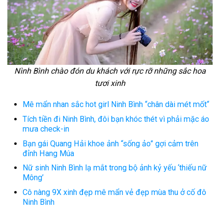
Nình Bình chào đón du khách với rực rỡ những sắc hoa
tươi xinh
Mê mẩn nhan sắc hot girl Ninh Bình “chân dài mét mốt“
Tích tiền đi Ninh Bình, đôi bạn khóc thét vì phải mặc áo
mưa check-in
Bạn gái Quang Hải khoe ảnh “sống ảo” gợi cảm trên
đỉnh Hang Múa
Nữ sinh Ninh Bình lạ mắt trong bộ ảnh kỷ yếu ‘thiếu nữ
Mông’
Cô nàng 9X xinh đẹp mê mẩn vẻ đẹp mùa thu ở cố đô
Ninh Bình