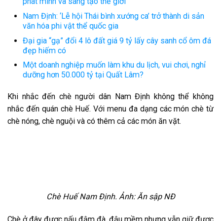
phát minh và sáng tạo thế giới
Nam Định: ‘Lễ hội Thái bình xướng ca’ trở thành di sản
văn hóa phi vật thể quốc gia
Đại gia “gạ” đổi 4 lô đất giá 9 tỷ lấy cây sanh cổ ôm đá
đẹp hiếm có
Một doanh nghiệp muốn làm khu du lịch, vui chơi, nghỉ
dưỡng hơn 50.000 tỷ tại Quất Lâm?
Khi nhắc đến chè người dân Nam Định không thể không
nhắc đến quán chè Huế. Với menu đa dạng các món chè từ
chè nóng, chè nguội và có thêm cả các món ăn vặt.
Chè Huế Nam Định. Ảnh: Ăn sập NĐ
Chè ở đây được nấu đậm đà, đậu mềm nhưng vẫn giữ được