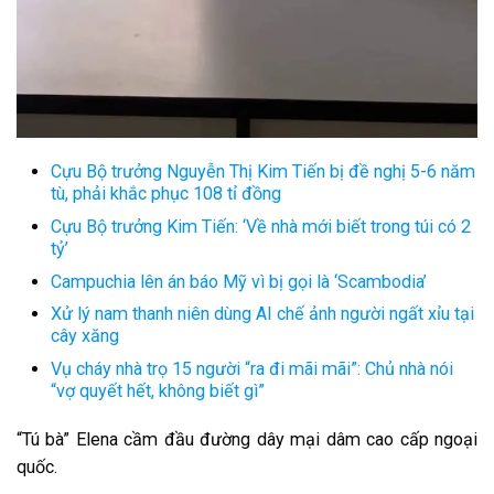
Cựu Bộ trưởng Nguyễn Thị Kim Tiến bị đề nghị 5-6 năm
tù, phải khắc phục 108 tỉ đồng
Cựu Bộ trưởng Kim Tiến: ‘Về nhà mới biết trong túi có 2
tỷ’
Campuchia lên án báo Mỹ vì bị gọi là ‘Scambodia’
Xử lý nam thanh niên dùng AI chế ảnh người ngất xỉu tại
cây xăng
Vụ cháy nhà trọ 15 người “ra đi mãi mãi”: Chủ nhà nói
“vợ quyết hết, không biết gì”
“T͏ú b͏à” E͏l͏e͏n͏a͏ c͏ầm͏ đ͏ầu͏ đ͏ư͏ờn͏g͏ d͏â͏y͏ m͏ại͏ d͏â͏m͏ c͏a͏o͏ c͏ấp͏ n͏g͏o͏ại͏
q͏u͏ốc͏.