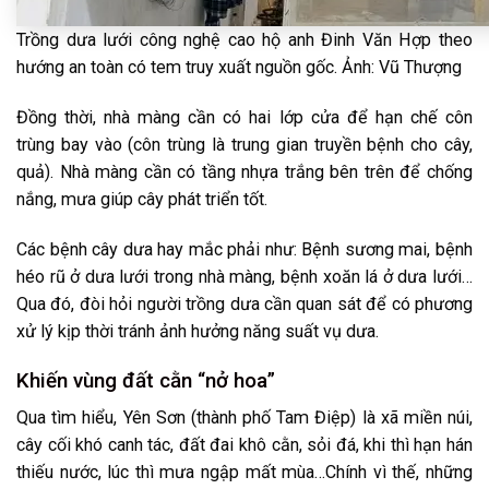
Trồng dưa lưới công nghệ cao hộ anh Đinh Văn Hợp theo
hướng an toàn có tem truy xuất nguồn gốc. Ảnh: Vũ Thượng
Đồng thời, nhà màng cần có hai lớp cửa để hạn chế côn
trùng bay vào (côn trùng là trung gian truyền bệnh cho cây,
quả). Nhà màng cần có tầng nhựa trắng bên trên để chống
nắng, mưa giúp cây phát triển tốt.
Các bệnh cây dưa hay mắc phải như: Bệnh sương mai, bệnh
héo rũ ở dưa lưới trong nhà màng, bệnh xoăn lá ở dưa lưới…
Qua đó, đòi hỏi người trồng dưa cần quan sát để có phương
xử lý kịp thời tránh ảnh hưởng năng suất vụ dưa.
Khiến vùng đất cằn “nở hoa”
Qua tìm hiểu, Yên Sơn (thành phố Tam Điệp) là xã miền núi,
cây cối khó canh tác, đất đai khô cằn, sỏi đá, khi thì hạn hán
thiếu nước, lúc thì mưa ngập mất mùa…Chính vì thế, những