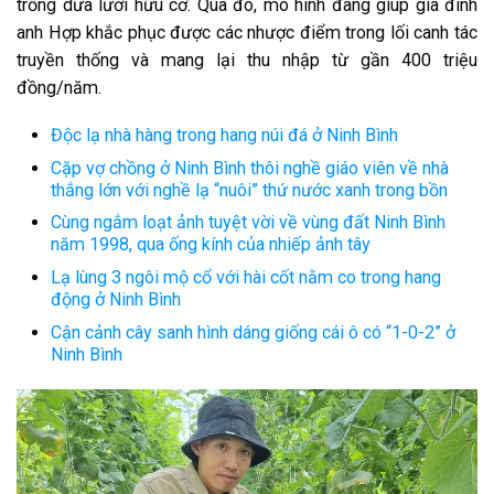
trồng dưa lưới hữu cơ. Qua đó, mô hình đang giúp gia đình
anh Hợp khắc phục được các nhược điểm trong lối canh tác
truyền thống và mang lại thu nhập từ gần 400 triệu
đồng/năm.
Độc lạ nhà hàng trong hang núi đá ở Ninh Bình
Cặp vợ chồng ở Ninh Bình thôi nghề giáo viên về nhà
thắng lớn với nghề lạ “nuôi” thứ nước xanh trong bồn
Cùng ngắm loạt ảnh tuyệt vời về vùng đất Ninh Bình
năm 1998, qua ống kính của nhiếp ảnh tây
Lạ lùng 3 ngôi mộ cổ với hài cốt nằm co trong hang
động ở Ninh Bình
Cận cảnh cây sanh hình dáng giống cái ô có “1-0-2” ở
Ninh Bình