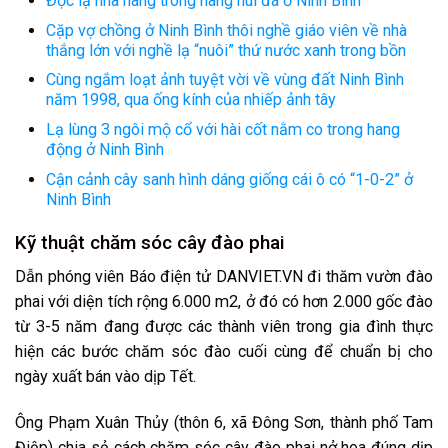
Độc lạ nhà hàng trong hang núi đá ở Ninh Bình
Cặp vợ chồng ở Ninh Bình thôi nghề giáo viên về nhà
thắng lớn với nghề lạ “nuôi” thứ nước xanh trong bồn
Cùng ngắm loạt ảnh tuyệt vời về vùng đất Ninh Bình
năm 1998, qua ống kính của nhiếp ảnh tây
Lạ lùng 3 ngôi mộ cổ với hài cốt nằm co trong hang
động ở Ninh Bình
Cận cảnh cây sanh hình dáng giống cái ô có “1-0-2” ở
Ninh Bình
Kỹ thuật chăm sóc cây đào phai
Dẫn phóng viên Báo điện tử DANVIET.VN đi thăm vườn đào
phai với diện tích rộng 6.000 m2, ở đó có hơn 2.000 gốc đào
từ 3-5 năm đang được các thành viên trong gia đình thực
hiện các bước chăm sóc đào cuối cùng để chuẩn bị cho
ngày xuất bán vào dịp Tết.
Ông Phạm Xuân Thủy (thôn 6, xã Đông Sơn, thành phố Tam
Điệp) chia sẻ cách chăm sóc cây đào phai nở hoa đúng dịp