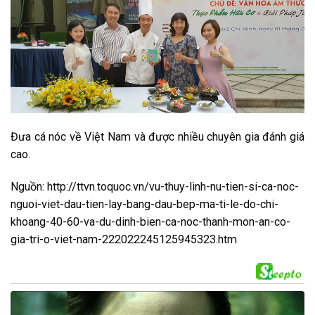
Đưa cá nóc về Việt Nam và được nhiều chuyên gia đánh giá
cao.
Nguồn: http://ttvn.toquoc.vn/vu-thuy-linh-nu-tien-si-ca-noc-
nguoi-viet-dau-tien-lay-bang-dau-bep-ma-ti-le-do-chi-
khoang-40-60-va-du-dinh-bien-ca-noc-thanh-mon-an-co-
gia-tri-o-viet-nam-222022245125945323.htm