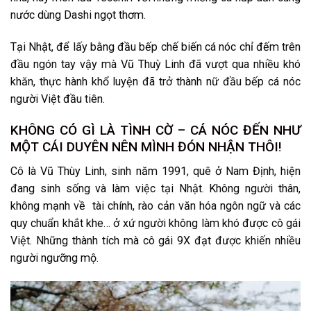
nước dùng Dashi ngọt thơm.
Tại Nhật, để lấy bằng đầu bếp chế biến cá nóc chỉ đếm trên
đầu ngón tay vậy mà Vũ Thuỳ Linh đã vượt qua nhiều khó
khăn, thực hành khổ luyện đã trở thành nữ đầu bếp cá nóc
người Việt đầu tiên.
KHÔNG CÓ GÌ LÀ TÌNH CỜ – CÁ NÓC ĐẾN NHƯ
MỘT CÁI DUYÊN NÊN MÌNH ĐÓN NHẬN THÔI!
Cô là Vũ Thùy Linh, sinh năm 1991, quê ở Nam Định, hiện
đang sinh sống và làm việc tại Nhật. Không người thân,
không mạnh về tài chính, rào cản văn hóa ngôn ngữ và các
quy chuẩn khắt khe… ở xứ người không làm khó được cô gái
Việt. Những thành tích mà cô gái 9X đạt được khiến nhiều
người ngưỡng mộ.