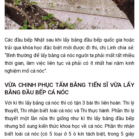
Các đầu bếp Nhật sau khi lấy bằng đầu bếp quốc gia hoặc
trải qua khóa học đặc biệt mới được đi thi, chị Linh chia sẻ:
“Bình thường để lấy bằng cá nóc người ta phải mất rất nhiều
thời gian, làm việc liên tục và phải có ít nhất hai năm kinh
nghiệm mổ cá nóc”.
VỪA CHINH PHỤC TẤM BẰNG TIẾN SĨ VỪA LẤY
BẰNG ĐẦU BẾP CÁ NÓC
Với kì thi lấy bằng cá nóc thì có tận 3 bài thi liên hoàn: Thi lý
thuyết, Thi nhận biết loài cá nóc và Thi thực hành. Phần thi lý
thuyết một lần nữa thi giống như kì thi lấy bằng đầu bếp
nhưng bổ sung kiến thức khoa học về cá nóc. Phần thi nhận
biết loài cá nóc (có 5 loại ở 5 ô kín tách biệt, trong 5 giây