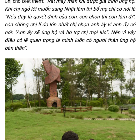
Chị cho biết thêm:
“Rất may mắn khi được gia đình ủng hộ.
Khi chị ngỏ lời muốn sang Nhật làm thì bố mẹ chị có nói là
“Nếu đây là quyết định của con, con chọn thì con làm đi”,
còn chồng chị lí do lớn nhất chị chọn anh ấy vì anh ấy có
nói: “Anh ấy sẽ ủng hộ và hỗ trợ chị mọi lúc”. Nên vì vậy
điều có lẽ quan trọng là mình luôn có người thân ủng hộ
bản thân”.