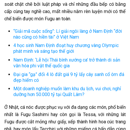
soát chặt chẽ bởi luật pháp và chỉ những đầu bếp có bằng
cấp cùng tay nghề cao, mất nhiều năm rèn luyện mới có thể
chế biến được món Fugu an toàn.
“Giải mã cuộc sống”: Lí giải ngôi làng ở Nam Định “đời
nào cũng có hiền tài” ở Việt Nam
4 học sinh Nam Định đoạt huy chương vàng Olympic
phát minh và sáng tạo thế giới
Nam Định: ‘Lễ hội Thái bình xướng ca’ trở thành di sản
văn hóa phi vật thể quốc gia
Đại gia “gạ” đổi 4 lô đất giá 9 tỷ lấy cây sanh cổ ôm đá
đẹp hiếm có
Một doanh nghiệp muốn làm khu du lịch, vui chơi, nghỉ
dưỡng hơn 50.000 tỷ tại Quất Lâm?
Ở Nhật, cá nóc được phục vụ với đa dạng các món, phổ biến
nhất là Fugu Sashimi hay còn gọi là Tessa, với những lát
Fugu được cắt mỏng như giấy, xếp thành hình hoa cúc trang
nhã, hay món lẩu Tecchiri với những miếng cá hấp dẫn cùng