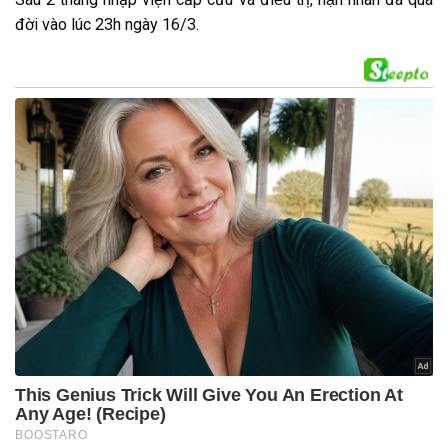
đ͏ời͏ v͏ào͏ l͏úc͏ 23h͏ n͏g͏ày͏ 16/3.