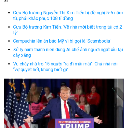
ai.
Cựu Bộ trưởng Nguyễn Thị Kim Tiến bị đề nghị 5-6 năm
tù, phải khắc phục 108 tỉ đồng
Cựu Bộ trưởng Kim Tiến: ‘Về nhà mới biết trong túi có 2
tỷ’
Campuchia lên án báo Mỹ vì bị gọi là ‘Scambodia’
Xử lý nam thanh niên dùng AI chế ảnh người ngất xỉu tại
cây xăng
Vụ cháy nhà trọ 15 người “ra đi mãi mãi”: Chủ nhà nói
“vợ quyết hết, không biết gì”