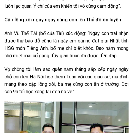
luôn lạc quan. Ý chí của em khiến tôi vô cùng cảm động”.
Cặp lồng xôi ngày ngày cùng con lên Thủ đô ôn luyện
Anh Vũ Thế Tải (bố của Tài) xúc động: “Ngày con trai nhận
được thư báo đỗ cũng là ngày em gái nó đạt giải Nhất tỉnh
HSG môn Tiếng Anh, bố mẹ chỉ biết khóc. Bao năm mong
chờ miệt mài cố gắng đầy gian truân đã được đền đáp.
Vợ chồng tôi làm sao quên năm tháng sắp xếp ngày ngày
chở con lên Hà Nội học thêm Toán với các giáo sư, gia đình
mang theo cặp lồng xôi, ba mẹ cùng con ăn ở trường. Đợi
con 9h tối học xong lại đón nó về”.