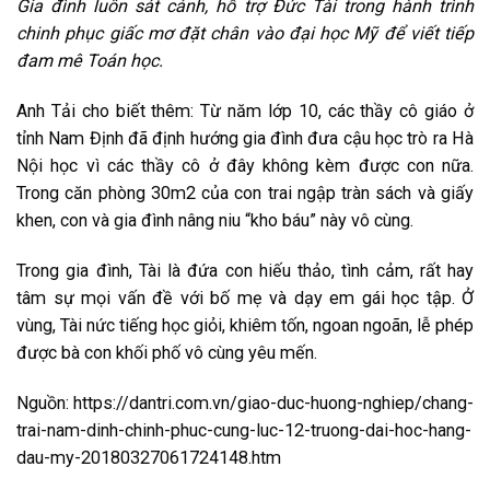
Gia đình luôn sát cánh, hỗ trợ Đức Tài trong hành trình
chinh phục giấc mơ đặt chân vào đại học Mỹ để viết tiếp
đam mê Toán học.
Anh Tải cho biết thêm: Từ năm lớp 10, các thầy cô giáo ở
tỉnh Nam Định đã định hướng gia đình đưa cậu học trò ra Hà
Nội học vì các thầy cô ở đây không kèm được con nữa.
Trong căn phòng 30m2 của con trai ngập tràn sách và giấy
khen, con và gia đình nâng niu “kho báu” này vô cùng.
Trong gia đình, Tài là đứa con hiếu thảo, tình cảm, rất hay
tâm sự mọi vấn đề với bố mẹ và dạy em gái học tập. Ở
vùng, Tài nức tiếng học giỏi, khiêm tốn, ngoan ngoãn, lễ phép
được bà con khối phố vô cùng yêu mến.
Nguồn: https://dantri.com.vn/giao-duc-huong-nghiep/chang-
trai-nam-dinh-chinh-phuc-cung-luc-12-truong-dai-hoc-hang-
dau-my-20180327061724148.htm