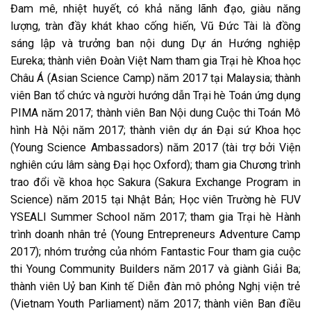
Đam mê, nhiệt huyết, có khả năng lãnh đạo, giàu năng
lượng, tràn đầy khát khao cống hiến, Vũ Đức Tài là đồng
sáng lập và trưởng ban nội dung Dự án Hướng nghiệp
Eureka; thành viên Đoàn Việt Nam tham gia Trại hè Khoa học
Châu Á (Asian Science Camp) năm 2017 tại Malaysia; thành
viên Ban tổ chức và người hướng dẫn Trại hè Toán ứng dụng
PIMA năm 2017; thành viên Ban Nội dung Cuộc thi Toán Mô
hình Hà Nội năm 2017; thành viên dự án Đại sứ Khoa học
(Young Science Ambassadors) năm 2017 (tài trợ bởi Viện
nghiên cứu lâm sàng Đại học Oxford); tham gia Chương trình
trao đổi về khoa học Sakura (Sakura Exchange Program in
Science) năm 2015 tại Nhật Bản; Học viên Trường hè FUV
YSEALI Summer School năm 2017; tham gia Trại hè Hành
trình doanh nhân trẻ (Young Entrepreneurs Adventure Camp
2017); nhóm trưởng của nhóm Fantastic Four tham gia cuộc
thi Young Community Builders năm 2017 và giành Giải Ba;
thành viên Uỷ ban Kinh tế Diễn đàn mô phỏng Nghị viện trẻ
(Vietnam Youth Parliament) năm 2017; thành viên Ban điều