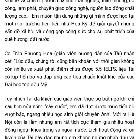
kinh tế và chính trị nước nhà như thất nghiệp, tham nhũng, nợ
công, lạm phát, chuyển giao công nghệ, nguồn lao động chất
lượng cao,… Em muốn tận dụng những gì mình được học tại
một môi trường tiên tiến như Hoa Kỳ để giải quyết những
vấn đề xã hội và đóng góp công sức cho sự phát triển của
quê hương, đất nước.
Cô Trần Phương Hoa (giáo viên hướng dẫn của Tài) nhận
xét: “Lúc đầu, chúng tôi cũng băn khoăn với thời gian không
còn nhiều và xuất phát điểm chưa được 5.5 IELTS, liệu Tài
có kịp tiến bộ và đáp ứng các tiêu chuẩn khắt khe của các
Đại học top đầu Mỹ.
Tuy nhiên Tài đã khiến các giáo viên thực sự bất ngờ khi chỉ
sau hơn nửa năm “cày cuốc”, em đã đạt được mức tiến bộ
vượt bậc, ngang nhiều học sinh giỏi chuyên Anh! Mới ra Hà
Nội còn lạ lẫm nhưng em rất tích cực tham gia nhiều hoạt
động ngoại khoá trong và ngoài nước. Lịch hoạt động và ôn
luyện của Tài dày đặc nhưng em không ngừng phấn đấu và