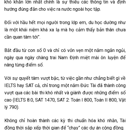
khó khăn lớn nhất chính là sự thiếu các thông tin và định
hướng đúng đắn cho việc ra nước ngoài học tập.
Đối với hầu hết mọi người trong lớp em, du học dường như
là một khái niệm khá xa lạ mà họ cảm thấy bản thân chưa
cần quan tâm tới”.
Bắt đầu từ con số 0 và chỉ có vỏn vẹn một năm ngắn ngủi,
ngày qua ngày chàng trai Nam Định miệt mài ôn luyện để
nâng từng điểm số.
Với sự quyết tâm vượt bậc, từ việc gần như chẳng biết gì về
IELTS hay SAT cả, chỉ trong một năm Đức Tài đã thành công
vượt qua các bài thi khó nhất và giành được những điểm số
cao (IELTS 8.0, SAT 1470, SAT 2: Toán I 800, Toán II 800, Vật
lý 790).
Không chỉ hoàn thành các kỳ thi chuẩn hóa khó nhằn, Tài
đồng thời sắp xếp thời gian để “chạy” các dự án cộng đồng.