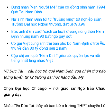
Dung nhan “Vạn Người Mê” của cô đồng sinh năm 1994
Quê Tại Nam Định
Nữ sinh Nam Định tới từ “trường làng” tốt nghiệp sớm
Trường Đại học Ngoại thương, đạt GPA 3.96
Bức ảnh đám cưới ‘oách xà lách‘ ở vùng nông thôn Nam
Định những năm 90 bất ngờ gây sốt
Cô gái Việt cùng anh trai bán phở bò Nam Định ở trời Âu,
thu về gần 80 tỷ đồng sau 2 năm
Cặp chị em quê “Nam Định” giàu có, quyền lực và nổi
tiếng nhất làng nhạc Việt
Vũ Đức Tài – cậu học trò quê Nam Định vừa nhận thư báo
trúng tuyển từ 12 trường đại học hàng đầu Mỹ.
Chọn Đại học Chicago – nơi giáo sư Ngô Bảo Châu
giảng dạy
Nhắc đến Đức Tài, thầy cô bạn bè ở trường THPT chuyên Lê