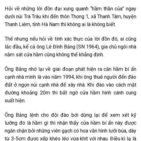
Hỏi về những lời đồn đại xung quanh “hầm thần của” ngay
dưới núi Trà Trâu khi đến thôn Thong 1, xã Thanh Tâm, huyện
Thanh Liêm, tỉnh Hà Nam thì không ai là không biết.
Thế nhưng nếu hỏi về tính xác thực của lời đồn đó, ai cũng
lắc đầu, kể cả ông Lê Đình Bảng (SN 1964), gia chủ ngôi nhà
nằm sát cửa hầm cũng không thể khẳng định.
Ông Bảng nhớ lại về giai đoạn phát hiện ra căn hầm bí ẩn
cạnh nhà mình là vào năm 1994, khi ông thuê người đến đào
đất ở ngọn núi cạnh nhà để xây nhà. Khi đào vào cách mặt
đường khoảng 20m thì bất ngờ cửa hầm hình cánh cung
xuất hiện.
Ông Bảng lệnh cho đội đào bới dừng lại để xem xét kỹ
lưỡng đó là hầm gì thì nhận thấy cửa hầm bí ẩn này được
ngăn chặn bởi những viên gạch có hoa văn hình lưỡi búa, dày
từ 3-5cm được xếp khéo léo vừa khít với nhau. Điều kì lạ là