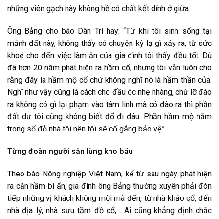
những viên gạch này không hề có chất kết dính ở giữa.
Ông Bảng cho báo Dân Trí hay: “Từ khi tôi sinh sống tại
mảnh đất này, không thấy có chuyện kỳ lạ gì xảy ra, từ sức
khoẻ cho đến việc làm ăn của gia đình tôi thấy đều tốt. Dù
đã hơn 20 năm phát hiện ra hầm cổ, nhưng tôi vẫn luôn cho
rằng đây là hầm mộ cổ chứ không nghĩ nó là hầm thần của.
Nghĩ như vậy cũng là cách cho đầu óc nhẹ nhàng, chứ lỡ đào
ra không có gì lại phạm vào tâm linh mà có đào ra thì phần
đất dư tôi cũng không biết đổ đi đâu. Phần hầm mộ nằm
trong sổ đỏ nhà tôi nên tôi sẽ cố gắng bảo vệ”.
Từng đoàn người săn lùng kho báu
Theo báo Nông nghiệp Việt Nam, kể từ sau ngày phát hiện
ra căn hầm bí ẩn, gia đình ông Bảng thường xuyên phải đón
tiếp những vị khách không mời mà đến, từ nhà khảo cổ, đến
nhà địa lý, nhà sưu tầm đồ cổ,… Ai cũng khẳng định chắc