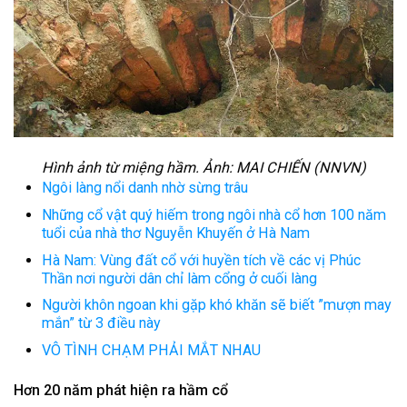
Hình ảnh từ miệng hầm. Ảnh: MAI CHIẾN (NNVN)
Ngôi làng nổi danh nhờ sừng trâu
Những cổ vật quý hiếm trong ngôi nhà cổ hơn 100 năm
tuổi của nhà thơ Nguyễn Khuyến ở Hà Nam
Hà Nam: Vùng đất cổ với huyền tích về các vị Phúc
Thần nơi người dân chỉ làm cổng ở cuối làng
Người khôn ngoan khi gặp khó khăn sẽ biết ”mượn may
mắn” từ 3 điều này
VÔ TÌNH CHẠM PHẢI MẮT NHAU
Hơn 20 năm phát hiện ra hầm cổ