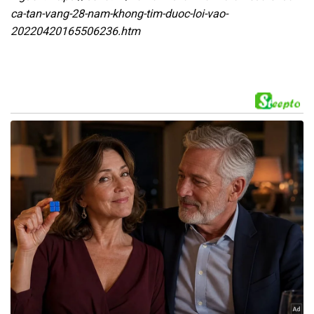
ca-tan-vang-28-nam-khong-tim-duoc-loi-vao-
20220420165506236.htm