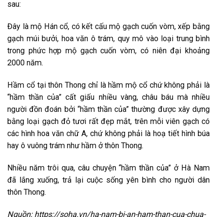
sau:
Đây là mộ Hán cổ, có kết cấu mộ gạch cuốn vòm, xếp bằng
gạch múi bưởi, hoa văn ô trám, quy mô vào loại trung bình
trong phức hợp mộ gạch cuốn vòm, có niên đại khoảng
2000 năm.
Hầm cổ tại thôn Thong chỉ là hầm mộ cổ chứ không phải là
“hầm thần của” cất giấu nhiều vàng, châu báu mà nhiều
người đồn đoán bởi “hầm thần của” thường được xây dựng
bằng loại gạch đỏ tươi rất đẹp mắt, trên mỗi viên gạch có
các hình hoa văn chữ A, chứ không phải là hoạ tiết hình búa
hay ô vuông trám như hầm ở thôn Thong.
Nhiều năm trôi qua, câu chuyện “hầm thần của” ở Hà Nam
đã lắng xuống, trả lại cuộc sống yên bình cho người dân
thôn Thong.
Nguồn: https://soha.vn/ha-nam-bi-an-ham-than-cua-chua-