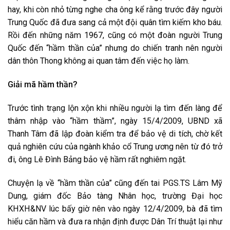
hay, khi còn nhỏ từng nghe cha ông kể rằng trước đây người
Trung Quốc đã đưa sang cả một đội quân tìm kiếm kho báu.
Rồi đến những năm 1967, cũng có một đoàn người Trung
Quốc đến “hầm thần của” nhưng do chiến tranh nên người
dân thôn Thong không ai quan tâm đến việc họ làm.
Giải mã hầm thần?
Trước tình trạng lộn xộn khi nhiều người lạ tìm đến làng để
thâm nhập vào “hầm thầm”, ngày 15/4/2009, UBND xã
Thanh Tâm đã lập đoàn kiểm tra để bảo vệ di tích, chờ kết
quả nghiên cứu của ngành khảo cổ Trung ương nên từ đó trở
đi, ông Lê Đình Bảng bảo vệ hầm rất nghiêm ngặt.
Chuyện lạ về “hầm thần của” cũng đến tai PGS.TS Lâm Mỹ
Dung, giám đốc Bảo tàng Nhân học, trường Đại học
KHXH&NV lúc bấy giờ nên vào ngày 12/4/2009, bà đã tìm
hiểu căn hầm và đưa ra nhận định được Dân Trí thuật lại như