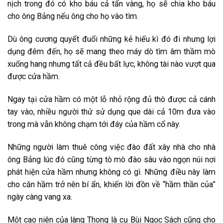
nịch trong đó có kho báu cả tấn vàng, họ sẽ chia kho báu
cho ông Bảng nếu ông cho họ vào tìm.
Dù ông cương quyết đuổi những kẻ hiếu kì đó đi nhưng lợi
dụng đêm đến, họ sẽ mang theo máy dò tìm âm thầm mò
xuống hang nhưng tất cả đều bất lực, không tài nào vượt qua
được cửa hầm.
Ngay tại cửa hầm có một lỗ nhỏ rộng đủ thò được cả cánh
tay vào, nhiều người thử sử dụng que dài cả 10m đưa vào
trong mà vẫn không chạm tới đáy của hầm cổ này.
Những người làm thuê công việc đào đất xây nhà cho nhà
ông Bảng lúc đó cũng từng tò mò đào sâu vào ngọn núi nơi
phát hiện cửa hầm nhưng không có gì. Những điều này làm
cho căn hầm trở nên bí ẩn, khiến lời đồn về “hầm thần của”
ngày càng vang xa.
Một cao niên của làng Thong là cụ Bùi Ngọc Sách cũng cho