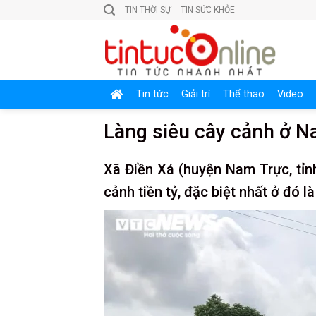
Skip
TIN THỜI SỰ
TIN SỨC KHỎE
to
content
Tin tức
Giải trí
Thể thao
Video
Làng siêu cây cảnh ở 
Xã Điền Xá (huyện Nam Trực, tỉn
cảnh tiền tỷ, đặc biệt nhất ở đó 