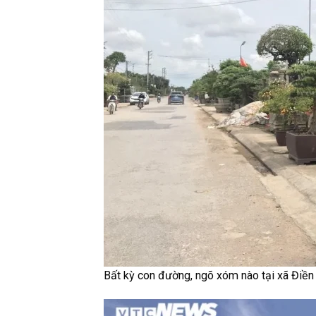
Bất kỳ con đường, ngõ xóm nào tại xã Điền 