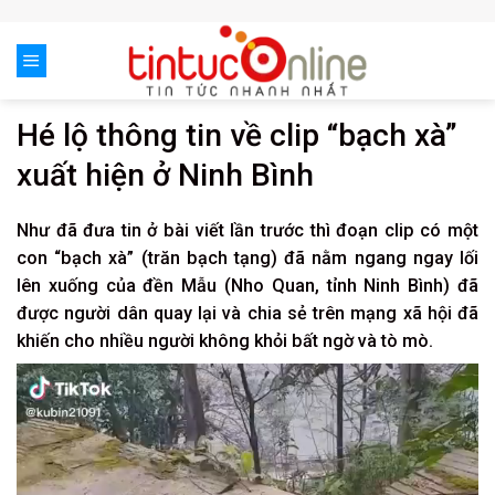
Skip
to
content
Hé lộ thông tin về clip “bạch xà”
xuất hiện ở Ninh Bình
Như đã đưa tin ở bài viết lần trước thì đoạn clip có một
con “bạch xà” (trăn bạch tạng) đã nằm ngang ngay lối
lên xuống của đền Mẫu (Nho Quan, tỉnh Ninh Bình) đã
được người dân quay lại và chia sẻ trên mạng xã hội đã
khiến cho nhiều người không khỏi bất ngờ và tò mò.
Trình
chơi
Video