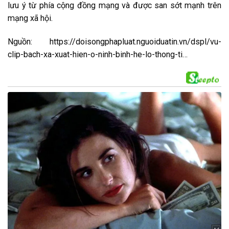
lưu ý
từ phía
cộng
đồng mạng và được
san sớt
mạnh trên
mạng xã hội.
Nguồn: https://doisongphapluat.nguoiduatin.vn/dspl/vu-
clip-bach-xa-xuat-hien-o-ninh-binh-he-lo-thong-ti…