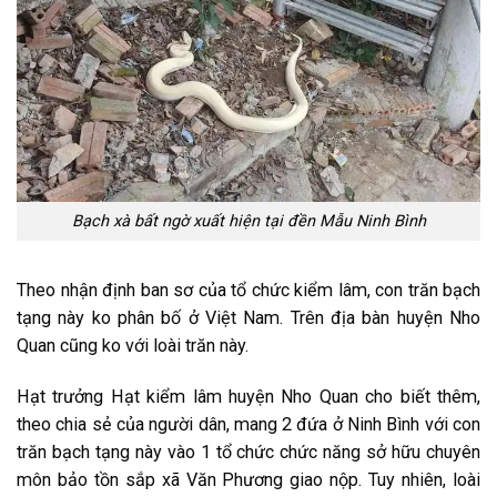
Bạch xà bất ngờ xuất hiện tại đền Mẫu Ninh Bình
Theo nhận định
ban sơ
của
tổ chức
kiểm lâm, con trăn bạch
tạng này
ko
phân bố ở Việt Nam. Trên địa bàn huyện Nho
Quan cũng
ko
với
loài trăn này.
Hạt trưởng Hạt kiểm lâm huyện Nho Quan cho biết thêm,
theo
chia sẻ
của người dân,
mang
2
đứa ở
Ninh Bình
với
con
trăn bạch tạng này vào
1
tổ chức
chức năng
sở hữu
chuyên
môn
bảo tồn
sắp
xã Văn Phương giao nộp. Tuy nhiên, loài