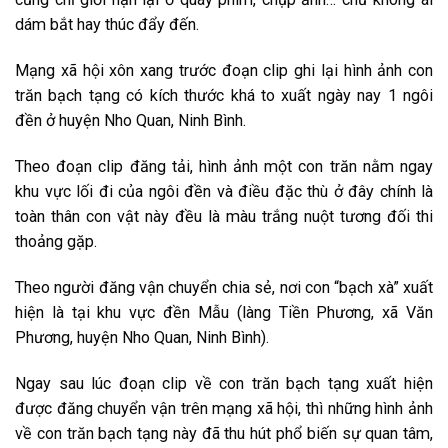
dám bắt hay
thúc đẩy
đến.
Mạng xã hội
xôn xang
trước đoạn clip ghi lại hình ảnh con
trăn bạch tạng
có
kích thước
khá
to
xuất
ngày nay
1
ngôi
đền ở huyện Nho Quan, Ninh Bình.
Theo đoạn clip đăng tải, hình ảnh
một
con trăn nằm ngay
khu vực lối đi của ngôi đền và điều
đặc thù
ở đây chính là
toàn thân con vật này đều là màu
trắng nuột
tương đối
thi
thoảng
gặp.
Theo người đăng
vận chuyển
chia sẻ, nơi con “bạch xà” xuất
hiện là tại khu vực đền Mẫu (làng Tiền Phương, xã Văn
Phương, huyện Nho Quan, Ninh Bình).
Ngay sau
lúc
đoạn clip về con trăn bạch tạng xuất hiện
được đăng
chuyển vận
trên mạng xã hội, thì
những
hình ảnh
về con trăn bạch tạng này đã
thu hút
phổ biến
sự quan tâm,