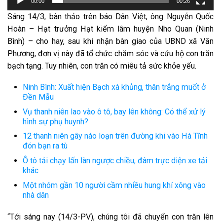
00:00
00:26
Sáng 14/3,
bàn thảo
trên báo Dân Việt, ông Nguyễn Quốc
Hoàn – Hạt trưởng Hạt kiểm lâm huyện Nho Quan (Ninh
Bình) – cho hay, sau
khi
nhận bàn giao của UBND xã Văn
Phương,
đơn vị
này đã
tổ chức
chăm sóc
và cứu hộ con trăn
bạch tạng. Tuy nhiên, con trăn
có
miêu tả
sức khỏe yếu.
Ninh Bình: Xuất hiện Bạch xà khủng, thân trắng muốt ở
Đền Mẫu
Vụ thanh niên lao vào ô tô, bay lên không: Có thể xử lý
hình sự phụ huynh?
12 thanh niên gây náo loạn trên đường khi vào Hà Tĩnh
đón bạn ra tù
Ô tô tải chạy lấn làn ngược chiều, đâm trực diện xe tải
khác
Một nhóm gần 10 người cầm nhiều hung khí xông vào
nhà dân
“Tới sáng nay (14/3-PV), chúng tôi đã chuyển con trăn lên