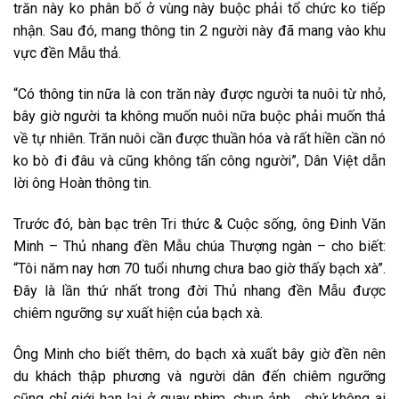
trăn này
ko
phân bố ở vùng này
buộc phải
tổ chức
ko
tiếp
nhận. Sau đó,
mang
thông tin
2 người này đã
mang
vào khu
vực đền Mẫu thả.
“Có
thông tin
nữa là con trăn này được người ta nuôi từ nhỏ,
bây giờ
người ta
không
muốn nuôi nữa
buộc phải
muốn thả
về tự nhiên. Trăn nuôi
cần
được thuần hóa và
rất
hiền
cần
nó
ko
bò đi đâu và cũng
không
tấn công
người”, Dân Việt dẫn
lời ông Hoàn thông tin.
Trước đó,
bàn bạc
trên Tri thức & Cuộc sống, ông Đinh Văn
Minh – Thủ nhang đền Mẫu chúa Thượng ngàn – cho biết:
“Tôi năm nay hơn 70 tuổi nhưng chưa bao giờ thấy bạch xà”.
Đây là lần
thứ nhất
trong đời Thủ nhang đền Mẫu được
chiêm ngưỡng sự xuất hiện của bạch xà.
Ông Minh cho biết thêm, do bạch xà xuất
bây giờ
đền
nên
du khách thập phương và người dân
đến
chiêm ngưỡng
cũng chỉ
giới hạn
lại ở quay phim, chụp ảnh… chứ
không
ai