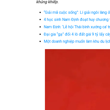
khủng khiếp.
“Giải mã cuộc sống”: Lí giải ngôi làng
4 học sinh Nam Định đoạt huy chương v
Nam Định: ‘Lễ hội Thái bình xướng ca’ t
Đại gia “gạ” đổi 4 lô đất giá 9 tỷ lấy
Một doanh nghiệp muốn làm khu du lịch