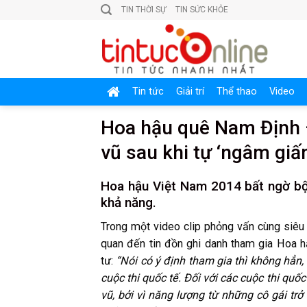
Skip
TIN THỜI SỰ
TIN SỨC KHỎE
to
content
Tin tức
Giải trí
Thể thao
Video
Hoa hậu quê Nam Định 
vũ sau khi tự ‘ngâm gi
Hoa hậu Việt Nam 2014 bất ngờ bộc
khả năng.
Trong một video clip phỏng vấn cùng siêu
quan đến tin đồn ghi danh tham gia Hoa 
tư:
“Nói có ý định tham gia thì không hẳn
cuộc thi quốc tế. Đối với các cuộc thi q
vũ, bởi vì năng lượng từ những cô gái t