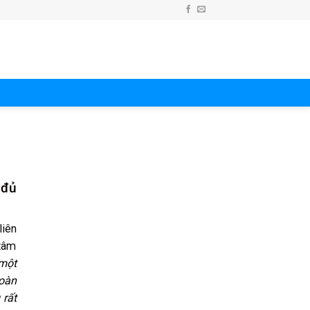
 đủ
liên
 tâm
 một
Hoàn
 rất