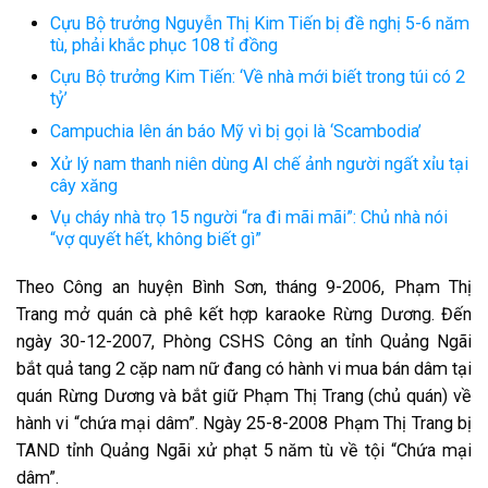
Cựu Bộ trưởng Nguyễn Thị Kim Tiến bị đề nghị 5-6 năm
tù, phải khắc phục 108 tỉ đồng
Cựu Bộ trưởng Kim Tiến: ‘Về nhà mới biết trong túi có 2
tỷ’
Campuchia lên án báo Mỹ vì bị gọi là ‘Scambodia’
Xử lý nam thanh niên dùng AI chế ảnh người ngất xỉu tại
cây xăng
Vụ cháy nhà trọ 15 người “ra đi mãi mãi”: Chủ nhà nói
“vợ quyết hết, không biết gì”
Theo Công an huyện Bình Sơn, tháng 9-2006, Phạm Thị
Trang mở quán cà phê kết hợp karaoke Rừng Dương. Đến
ngày 30-12-2007, Phòng CSHS Công an tỉnh Quảng Ngãi
bắt quả tang 2 cặp nam nữ đang có hành vi mua bán dâm tại
quán Rừng Dương và bắt giữ Phạm Thị Trang (chủ quán) về
hành vi “chứa mại dâm”. Ngày 25-8-2008 Phạm Thị Trang bị
TAND tỉnh Quảng Ngãi xử phạt 5 năm tù về tội “Chứa mại
dâm”.