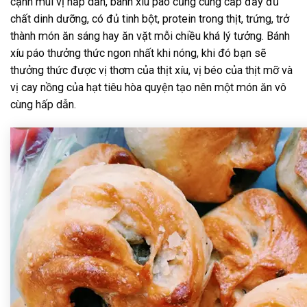
cạnh mùi vị hấp dẫn, bánh xíu páo cũng cung cấp đầy đủ
chất dinh dưỡng, có đủ tinh bột, protein trong thịt, trứng, trở
thành món ăn sáng hay ăn vặt mỗi chiều khá lý tưởng. Bánh
xíu páo thưởng thức ngon nhất khi nóng, khi đó bạn sẽ
thưởng thức được vị thơm của thịt xíu, vị béo của thịt mỡ và
vị cay nồng của hạt tiêu hòa quyện tạo nên một món ăn vô
cùng hấp dẫn.