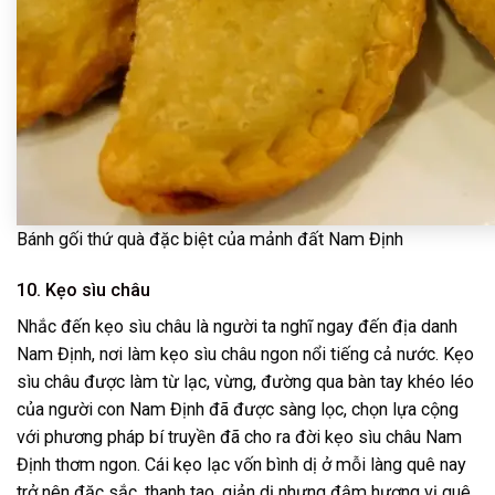
Bánh gối thứ quà đặc biệt của mảnh đất Nam Định
10. Kẹo sìu châu
Nhắc đến kẹo sìu châu là người ta nghĩ ngay đến địa danh
Nam Định, nơi làm kẹo sìu châu ngon nổi tiếng cả nước. Kẹo
sìu châu được làm từ lạc, vừng, đường qua bàn tay khéo léo
của người con Nam Định đã được sàng lọc, chọn lựa cộng
với phương pháp bí truyền đã cho ra đời kẹo sìu châu Nam
Định thơm ngon. Cái kẹo lạc vốn bình dị ở mỗi làng quê nay
trở nên đặc sắc, thanh tao, giản dị nhưng đậm hương vị quê