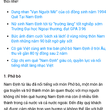
thôi nhé!
Dung nhan “Vạn Người Mê” của cô đồng sinh năm 1994
Quê Tại Nam Định
Nữ sinh Nam Định tới từ “trường làng” tốt nghiệp sớm
Trường Đại học Ngoại thương, đạt GPA 3.96
Bức ảnh đám cưới ‘oách xà lách‘ ở vùng nông thôn Nam
Định những năm 90 bất ngờ gây sốt
Cô gái Việt cùng anh trai bán phở bò Nam Định ở trời Âu,
thu về gần 80 tỷ đồng sau 2 năm
Cặp chị em quê “Nam Định” giàu có, quyền lực và nổi
tiếng nhất làng nhạc Việt
1. Phở bò
Nam Định từ lâu đã nổi tiếng với món Phở bò
,
một món ăn
gia truyền và trở thành món ăn quen thuộc với mọi người
không chỉ trên quê hương Nam Định mà còn ở nhiều tỉnh
thành trong cả nước và cả nước ngoài. Đến đây quý khách
sẽ được cảm nhận trọn vẹn hương vị không thể lẫn với bất