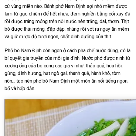
cứ vùng miền nào. Bánh phở Nam Định sợi nhỏ mềm được
làm từ gạo chiêm để hết nhựa, đem nghiền bằng cối xay đá
rồi được tráng mỏng trên nồi nước nên trắng, dai, thơm. Thịt
bò được thái mỏng, đập dập, nhúng rồi vớt ra ngay ăn mềm
và giữ được độ tươi ngon, chất dinh dưỡng của thịt.
Phở bò Nam Định còn ngon ở cách pha chế nước dùng, đó là
bí quyết gia truyền của mỗi gia đình. Nước phở được ninh từ
xương ống của bò cùng các gia vị như: thảo quả, hoa hồi,
gừng, đinh hương, hạt ngò gai, thanh quế, hành khô, tôm
nõn… tạo nên phở bò Nam Định một món ăn nổi tiếng ngon,
bổ và hấp dẫn.