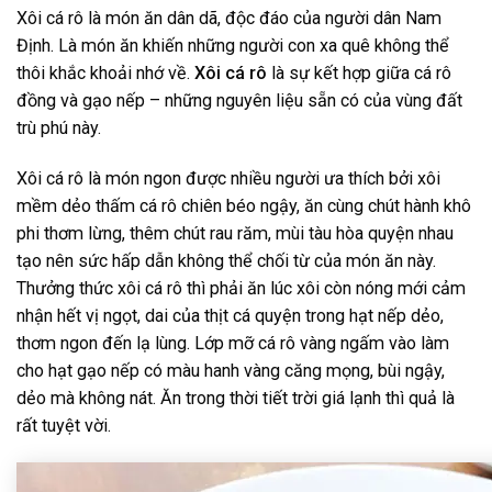
Xôi cá rô là món ăn dân dã, độc đáo của người dân Nam
Định. Là món ăn khiến những người con xa quê không thể
thôi khắc khoải nhớ về.
Xôi cá rô
là sự kết hợp giữa cá rô
đồng và gạo nếp – những nguyên liệu sẵn có của vùng đất
trù phú này.
Xôi cá rô là món ngon được nhiều người ưa thích bởi xôi
mềm dẻo thấm cá rô chiên béo ngậy, ăn cùng chút hành khô
phi thơm lừng, thêm chút rau răm, mùi tàu hòa quyện nhau
tạo nên sức hấp dẫn không thể chối từ của món ăn này.
Thưởng thức xôi cá rô thì phải ăn lúc xôi còn nóng mới cảm
nhận hết vị ngọt, dai của thịt cá quyện trong hạt nếp dẻo,
thơm ngon đến lạ lùng. Lớp mỡ cá rô vàng ngấm vào làm
cho hạt gạo nếp có màu hanh vàng căng mọng, bùi ngậy,
dẻo mà không nát. Ăn trong thời tiết trời giá lạnh thì quả là
rất tuyệt vời.