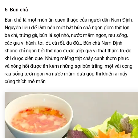
6. Bún chả
Bún chả là một món ăn quen thuộc của người dân Nam Định.
Nguyên liệu để làm nên một bát bún chả ngon gồm thịt lợn
ba chỉ, trứng gà, bún lá sợi nhỏ, nước mắm ngon, rau sống,
các gia vị hành, tỏi, ớt, cà rốt, đu đủ… Bún chả Nam Định
không chỉ ngon bởi thịt nạc được ướp gia vị thật thấm trước
khi được xiên que. Những miếng thịt cháy cạnh thơm phức
và nóng hổi được ăn kèm những sợi bún trắng, một vài cọng
rau sống tươi ngon và nước mắm dưa góp thì khiến ai nấy
cũng thích mê mẩn.