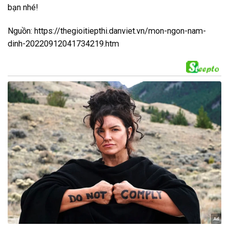
bạn nhé!
Nguồn: https://thegioitiepthi.danviet.vn/mon-ngon-nam-
dinh-20220912041734219.htm