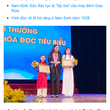
Nam Định: Độc đáo tục lệ “lấy lửa” cầu may đêm Giao
thừa
Hình độc về lễ hội làng ở Nam Định năm 1928