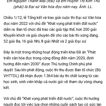
Em Nguyễn Thanh Mai (trái) và em Huỳnh Thị Kim Thu
(phải) là Đại sứ Văn hóa đọc năm nay. Ảnh: LL.
Chiều 1/12, lễ Tổng kết và trao giải cuộc thi Đại sứ Văn hóa
đọc năm 2022 với chủ đề “Khát vọng phát triển đất nước”
diễn ra. Ban tổ chức đã trao các giải tập thể; hơn 200 giải
Khuyến khích và giải chuyên đề cho các bài thi xứng đáng;
52 giải Ba; 16 giải Nhì; 8 giải Nhất và 2 giải Đại sứ.
Đây là một trong những hoạt động triển khai Đề án “Phát
triển văn hóa đọc trong cộng đồng đến năm 2020, định
hướng đến năm 2030” được Thủ tướng Chính phủ phê
duyệt. Sau khi phát động, cuộc thi thu được Ban tổ chức (Bộ
VHTTDL) đã nhận được 1.364 bài dự thi chất lượng từ các
học sinh, sinh viên khắp cả nước gửi về tham dự vòng chung
kết.
Với chủ đề “Khát vọng phát triển đất nước”, cuộc thi hướng
người đọc tới việc lựa chọn những cuốn sách tạo có sức lan