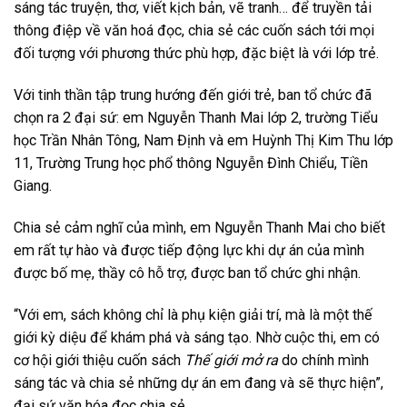
sáng tác truyện, thơ, viết kịch bản, vẽ tranh… để truyền tải
thông điệp về văn hoá đọc, chia sẻ các cuốn sách tới mọi
đối tượng với phương thức phù hợp, đặc biệt là với lớp trẻ.
Với tinh thần tập trung hướng đến giới trẻ, ban tổ chức đã
chọn ra 2 đại sứ: em Nguyễn Thanh Mai lớp 2, trường Tiểu
học Trần Nhân Tông, Nam Định và em Huỳnh Thị Kim Thu lớp
11, Trường Trung học phổ thông Nguyễn Đình Chiểu, Tiền
Giang.
Chia sẻ cảm nghĩ của mình, em Nguyễn Thanh Mai cho biết
em rất tự hào và được tiếp động lực khi dự án của mình
được bố mẹ, thầy cô hỗ trợ, được ban tổ chức ghi nhận.
“Với em, sách không chỉ là phụ kiện giải trí, mà là một thế
giới kỳ diệu để khám phá và sáng tạo. Nhờ cuộc thi, em có
cơ hội giới thiệu cuốn sách
Thế giới mở ra
do chính mình
sáng tác và chia sẻ những dự án em đang và sẽ thực hiện”,
đại sứ văn hóa đọc chia sẻ.