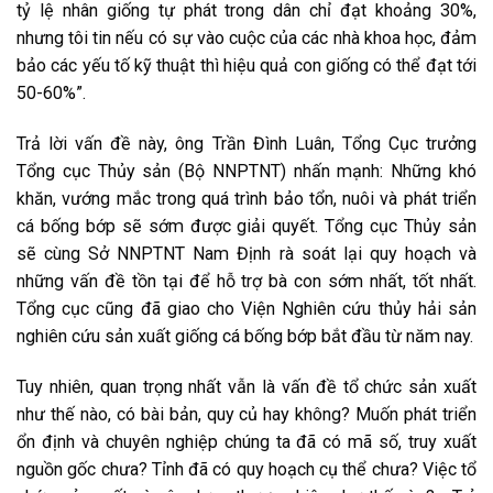
tỷ lệ nhân giống tự phát trong dân chỉ đạt khoảng 30%,
nhưng tôi tin nếu có sự vào cuộc của các nhà khoa học, đảm
bảo các yếu tố kỹ thuật thì hiệu quả con giống có thể đạt tới
50-60%”.
Trả lời vấn đề này, ông Trần Đình Luân, Tổng Cục trưởng
Tổng cục Thủy sản (Bộ NNPTNT) nhấn mạnh: Những khó
khăn, vướng mắc trong quá trình bảo tổn, nuôi và phát triển
cá bống bớp sẽ sớm được giải quyết. Tổng cục Thủy sản
sẽ cùng Sở NNPTNT Nam Định rà soát lại quy hoạch và
những vấn đề tồn tại để hỗ trợ bà con sớm nhất, tốt nhất.
Tổng cục cũng đã giao cho Viện Nghiên cứu thủy hải sản
nghiên cứu sản xuất giống cá bống bớp bắt đầu từ năm nay.
Tuy nhiên, quan trọng nhất vẫn là vấn đề tổ chức sản xuất
như thế nào, có bài bản, quy củ hay không? Muốn phát triển
ổn định và chuyên nghiệp chúng ta đã có mã số, truy xuất
nguồn gốc chưa? Tỉnh đã có quy hoạch cụ thể chưa? Việc tổ