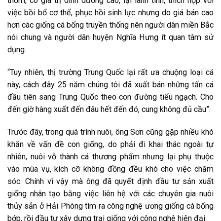
thơm, có giá trị dinh dưỡng cao, lại lành tính, thích hợp với
việc bồi bổ cơ thể, phục hồi sinh lực nhưng do giá bán cao
hơn các giống cá bống truyền thống nên người dân miền Bắc
nói chung và người dân huyện Nghĩa Hưng ít quan tâm sử
dụng.
“Tuy nhiên, thị trường Trung Quốc lại rất ưa chuộng loại cá
này, cách đây 25 năm chúng tôi đã xuất bán những tấn cá
đầu tiên sang Trung Quốc theo con đường tiểu ngạch. Cho
đến giờ hàng xuất đến đâu hết đến đó, cung không đủ cầu”.
Trước đây, trong quá trình nuôi, ông Sơn cũng gặp nhiều khó
khăn về vấn đề con giống, do phải đi khai thác ngoài tự
nhiên, nuôi vỗ thành cá thương phẩm nhưng lại phụ thuộc
vào mùa vụ, kích cỡ không đồng đều khó cho việc chăm
sóc. Chính vì vậy mà ông đã quyết định đầu tư sản xuất
giống nhân tạo bằng việc liên hệ với các chuyên gia nuôi
thủy sản ở Hải Phòng tìm ra công nghệ ương giống cá bống
bớp, rồi đầu tư xây dựng trại giống với công nghệ hiện đại.