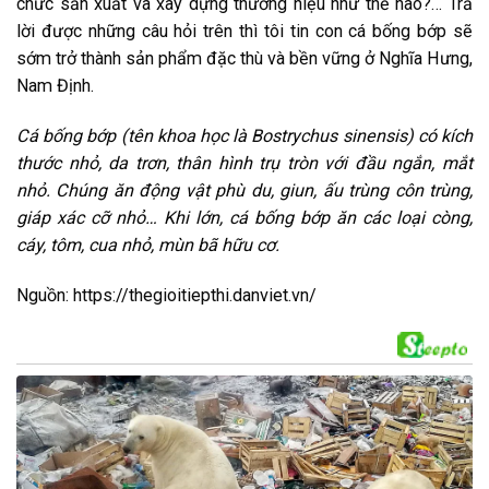
chức sản xuất và xây dựng thương hiệu như thế nào?… Trả
lời được những câu hỏi trên thì tôi tin con cá bống bớp sẽ
sớm trở thành sản phẩm đặc thù và bền vững ở Nghĩa Hưng,
Nam Định.
Cá bống bớp (tên khoa học là Bostrychus sinensis) có kích
thước nhỏ, da trơn, thân hình trụ tròn với đầu ngắn, mắt
nhỏ. Chúng ăn động vật phù du, giun, ấu trùng côn trùng,
giáp xác cỡ nhỏ… Khi lớn, cá bống bớp ăn các loại còng,
cáy, tôm, cua nhỏ, mùn bã hữu cơ.
Nguồn: https://thegioitiepthi.danviet.vn/