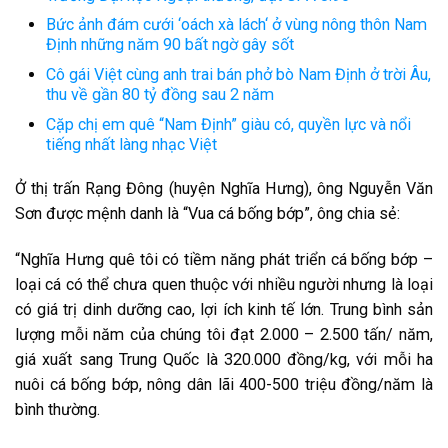
Bức ảnh đám cưới ‘oách xà lách‘ ở vùng nông thôn Nam
Định những năm 90 bất ngờ gây sốt
Cô gái Việt cùng anh trai bán phở bò Nam Định ở trời Âu,
thu về gần 80 tỷ đồng sau 2 năm
Cặp chị em quê “Nam Định” giàu có, quyền lực và nổi
tiếng nhất làng nhạc Việt
Ở thị trấn Rạng Đông (huyện Nghĩa Hưng), ông Nguyễn Văn
Sơn được mệnh danh là “Vua cá bống bớp”, ông chia sẻ:
“Nghĩa Hưng quê tôi có tiềm năng phát triển cá bống bớp –
loại cá có thể chưa quen thuộc với nhiều người nhưng là loại
có giá trị dinh dưỡng cao, lợi ích kinh tế lớn. Trung bình sản
lượng mỗi năm của chúng tôi đạt 2.000 – 2.500 tấn/ năm,
giá xuất sang Trung Quốc là 320.000 đồng/kg, với mỗi ha
nuôi cá bống bớp, nông dân lãi 400-500 triệu đồng/năm là
bình thường.