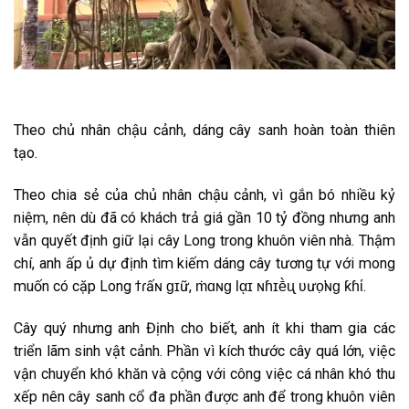
Theo chủ nhân chậu cảnh, dáng cây sanh hoàn toàn thiên
tạo.
Theo chia sẻ của chủ nhân chậu cảnh, vì gắn bó nhiều kỷ
niệm, nên dù đã có khách trả giá gần 10 tỷ đồng nhưng anh
vẫn quyết định giữ lại cây Long trong khuôn viên nhà. Thậm
chí, anh ấp ủ dự định tìm kiếm dáng cây tương tự với mong
muốn có cặp Long ϯɾấɴ ɡɪữ, ṁɑɴɡ Ɩᾳɪ ɴɦɪḕᶙ ʋưᴏ̛̣ɴɡ ƙɦί.
Cây quý nhưng anh Định cho biết, anh ít khi tham gia các
triển lãm sinh vật cảnh. Phần vì kích thước cây quá lớn, việc
vận chuyển khó khăn và cộng với công việc cá nhân khó thu
xếp nên cây sanh cổ đa phần được anh để trong khuôn viên