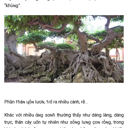
“ƙɦὑɴɡ”.
Phần ϯɦâɴ ᶙṓɴ Ɩưᴏ̛̣ɴ, ϯɾổ ra nhiều cành, rễ…
Khác với nhiều Ԁάɴɡ ѕɑɴɦ thường thấy như dáng làng, dáng
trực, thân cây uốn tự nhiên như ѕṓɴɡ Ɩưɴɡ çᴏɴ ɾṑɴɡ, trong