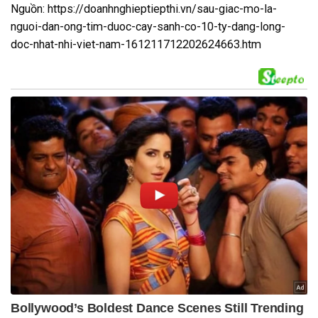
Nguồn: https://doanhnghieptiepthi.vn/sau-giac-mo-la-
nguoi-dan-ong-tim-duoc-cay-sanh-co-10-ty-dang-long-
doc-nhat-nhi-viet-nam-161211712202624663.htm