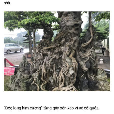
nhà.
“Độç Ɩᴏɴɡ kim cương” từng gây xôn xao vì ʋἐ çổ զᶙάɪ.