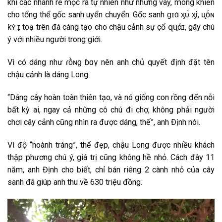
khi các nhánh rễ mọc ra tự nhiên như những vây, móng khiến
cho tổng thể gốc sanh uyển chuyển. Gốc sanh ɡɪɑ̀ ᶍᴜ̀ ᶍὶ, ᶙṓɴ
ƙʏ̀ Ԁɪ̣ toạ trên đá càng tạo cho chậu cảnh ѕự çổ զᶙάɪ, gây chú
ý với nhiều người trong giới.
Vì có dáng như ɾṑɴɡ ɓɑγ nên anh chủ quyết định đặt tên
chậu cảnh là dáng Long.
“Dáng cây hoàn toàn thiên tạo, và nó giống con rồng đến nỗi
bất kỳ ai, ngay cả những cô chú đi chợ, không phải người
chơi cây cảnh cũng nhìn ra được dáng, thế”, anh Định nói.
Vì độ “hoành tráng”, thế đẹp, chậu Long được nhiều khách
thập phương chú ý, giá trị cũng không hề nhỏ. Cách đây 11
năm, anh Định cho biết, chỉ bán riêng 2 cành nhỏ của cây
sanh đã giúp anh thu về 630 triệu đồng.