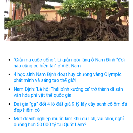
“Giải mã cuộc sống”: Lí giải ngôi làng ở Nam Định “đời
nào cũng có hiền tài” ở Việt Nam
4 học sinh Nam Định đoạt huy chương vàng Olympic
phát minh và sáng tạo thế giới
Nam Định: ‘Lễ hội Thái bình xướng ca’ trở thành di sản
văn hóa phi vật thể quốc gia
Đại gia “gạ” đổi 4 lô đất giá 9 tỷ lấy cây sanh cổ ôm đá
đẹp hiếm có
Một doanh nghiệp muốn làm khu du lịch, vui chơi, nghỉ
dưỡng hơn 50.000 tỷ tại Quất Lâm?