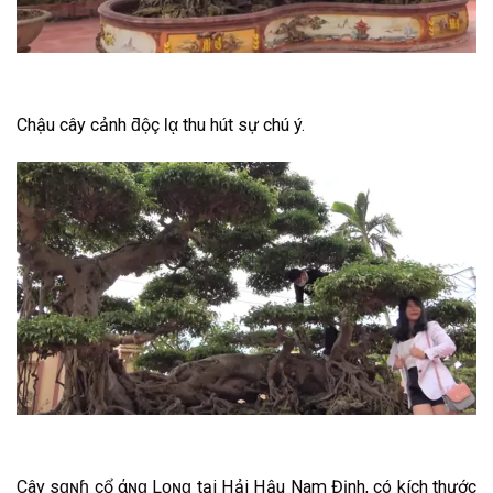
Chậu cây cảnh ƌộç Ɩᾳ thu hút sự chú ý.
Cây ѕɑɴɦ çổ Ԁάɴɡ Lᴏɴɡ tại Hải Hậu Nam Định, có kích thước