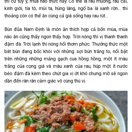
thì cứ tùy ý, mùa nào thức nấy. Có thể là rau muống, rau cải,
kinh giới, tía tô, mùi ta, húng láng, ngổ ba lá xanh rờn… thi
thoảng còn có thể ăn cùng cả giá sống hay rau rút…
Bún đũa Nam Định là món ăn thích hợp cả bốn mùa, mùa
nào ăn cũng thấy ngon thấy hợp. Trời nóng thì vị thanh thanh
đậm đà. Trời lạnh thì nóng hổi thơm phức. Thưởng thức một
bát bún đang bốc khói với những sợi bún trắng to, nổi bật
trên những những mảng gạch cua hồng hồng, một ít màu
trắng của cọng giá và màu xanh của rau, húp một ít nước
béo đậm đà kèm theo chút gia vị ớt khô chưng mỡ sẽ ngon
dần đến rân rân cảm giác vô cùng thú vị.