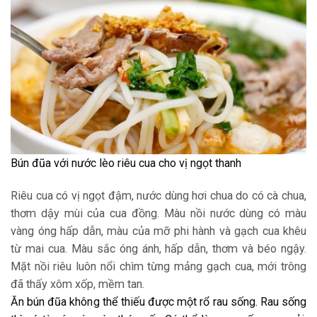
Bún đũa với nước lèo riêu cua cho vị ngọt thanh
Riêu cua có vị ngọt đậm, nước dùng hơi chua do có cà chua,
thơm dậy mùi của cua đồng. Màu nồi nước dùng có màu
vàng óng hấp dẫn, màu của mỡ phi hành và gạch cua khêu
từ mai cua. Màu sắc óng ánh, hấp dẫn, thơm và béo ngậy.
Mặt nồi riêu luôn nổi chìm từng mảng gạch cua, mới trông
đã thấy xôm xốp, mềm tan.
Ăn bún đũa không thể thiếu được một rổ rau sống. Rau sống