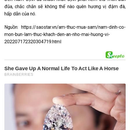
đũa, chắc chắn sẽ không thể nào quên hương vị đậm đà,
hấp dẫn của nó.
Nguồn: https://saostar.vn/am-thuc-mua-sam/nam-dinh-co-
mon-bun-lam-thuc-khach-den-an-nho-mai-huong-vi-
202207172320304719.html