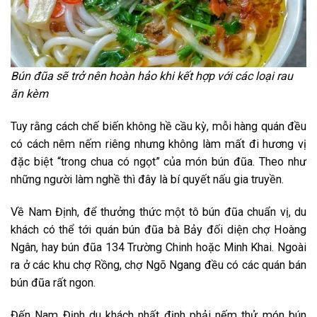
Bún đũa sẽ trở nên hoàn hảo khi kết hợp với các loại rau
ăn kèm
Tuy rằng cách chế biến không hề cầu kỳ, mỗi hàng quán đều
có cách nêm nếm riêng nhưng không làm mất đi hương vị
đặc biệt “trong chua có ngọt” của món bún đũa. Theo như
những người làm nghề thì đây là bí quyết nấu gia truyền.
Về Nam Định, để thưởng thức một tô bún đũa chuẩn vị, du
khách có thể tới quán bún đũa bà Bảy đối diện chợ Hoàng
Ngân, hay bún đũa 134 Trường Chinh hoặc Minh Khai. Ngoài
ra ở các khu chợ Rồng, chợ Ngõ Ngang đều có các quán bán
bún đũa rất ngon.
Đến Nam Định du khách nhất định phải nếm thử món bún