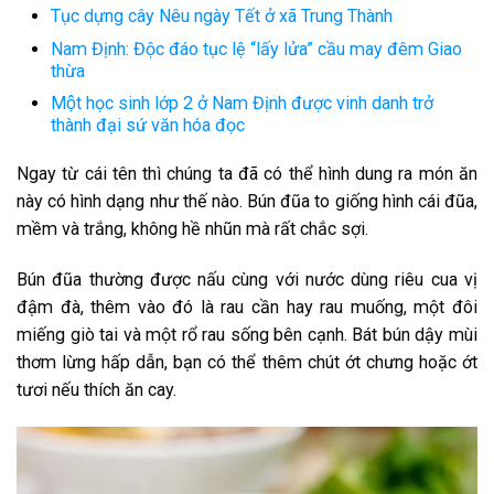
Tục dựng cây Nêu ngày Tết ở xã Trung Thành
Nam Định: Độc đáo tục lệ “lấy lửa” cầu may đêm Giao
thừa
Một học sinh lớp 2 ở Nam Định được vinh danh trở
thành đại sứ văn hóa đọc
Ngay từ cái tên thì chúng ta đã có thể hình dung ra món ăn
này có hình dạng như thế nào. Bún đũa to giống hình cái đũa,
mềm và trắng, không hề nhũn mà rất chắc sợi.
Bún đũa thường được nấu cùng với nước dùng riêu cua vị
đậm đà, thêm vào đó là rau cần hay rau muống, một đôi
miếng giò tai và một rổ rau sống bên cạnh. Bát bún dậy mùi
thơm lừng hấp dẫn, bạn có thể thêm chút ớt chưng hoặc ớt
tươi nếu thích ăn cay.