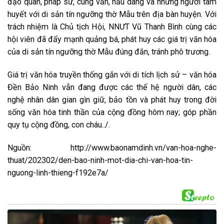
đạo quan, pháp sư, cung văn, hầu dâng và những người tâm
huyết với di sản tín ngưỡng thờ Mẫu trên địa bàn huyện. Với
trách nhiệm là Chủ tịch Hội, NNƯT Vũ Thanh Bình cùng các
hội viên đã đẩy mạnh quảng bá, phát huy các giá trị văn hóa
của di sản tín ngưỡng thờ Mẫu đúng đắn, tránh phô trương.
Giá trị văn hóa truyền thống gắn với di tích lịch sử – văn hóa
Đền Bảo Ninh vẫn đang được các thế hệ người dân, các
nghệ nhân dân gian gìn giữ, bảo tồn và phát huy trong đời
sống văn hóa tinh thần của cộng đồng hôm nay; góp phần
quy tụ cộng đồng, con cháu../.
Nguồn: http://www.baonamdinh.vn/van-hoa-nghe-
thuat/202302/den-bao-ninh-mot-dia-chi-van-hoa-tin-
nguong-linh-thieng-f192e7a/