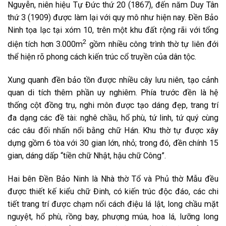
Nguyễn, niên hiệu Tự Đức thứ 20 (1867), đến năm Duy Tân
thứ 3 (1909) được làm lại với quy mô như hiện nay. Đền Bảo
Ninh tọa lạc tại xóm 10, trên một khu đất rộng rãi với tổng
2
diện tích hơn 3.000m
gồm nhiều công trình thờ tự liên đới
thể hiện rõ phong cách kiến trúc cổ truyền của dân tộc.
Xung quanh đền bảo tồn được nhiều cây lưu niên, tạo cảnh
quan di tích thêm phần uy nghiêm. Phía trước đền là hệ
thống cột đồng trụ, nghi môn được tạo dáng đẹp, trang trí
đa dạng các đề tài: nghê chầu, hổ phù, tứ linh, tứ quý cùng
các câu đối nhấn nổi bằng chữ Hán. Khu thờ tự được xây
dựng gồm 6 tòa với 30 gian lớn, nhỏ; trong đó, đền chính 15
gian, dáng dấp “tiền chữ Nhật, hậu chữ Công”.
Hai bên Đền Bảo Ninh là Nhà thờ Tổ và Phủ thờ Mẫu đều
được thiết kế kiểu chữ Đinh, có kiến trúc độc đáo, các chi
tiết trang trí được chạm nổi cách điệu lá lật, long chầu mặt
nguyệt, hổ phù, rồng bay, phượng múa, hoa lá, lưỡng long