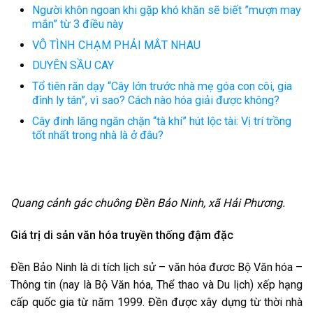
Người khôn ngoan khi gặp khó khăn sẽ biết ”mượn may
mắn” từ 3 điều này
VÔ TÌNH CHẠM PHẢI MẮT NHAU
DUYÊN SẦU CAY
Tổ tiên răn dạy “Cây lớn trước nhà mẹ góa con côi, gia
đình ly tán”, vì sao? Cách nào hóa giải được không?
Cây đinh lăng ngăn chặn “tà khí” hút lộc tài: Vị trí trồng
tốt nhất trong nhà là ở đâu?
Quang cảnh gác chuông Đền Bảo Ninh, xã Hải Phương.
Giá trị di sản văn hóa truyền thống đậm đặc
Đền Bảo Ninh là di tích lịch sử – văn hóa đươc Bộ Văn hóa –
Thông tin (nay là Bộ Văn hóa, Thể thao và Du lịch) xếp hạng
cấp quốc gia từ năm 1999. Đền được xây dựng từ thời nhà