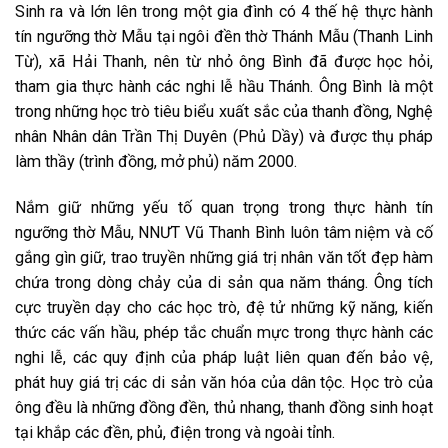
Sinh ra và lớn lên trong một gia đình có 4 thế hệ thực hành
tín ngưỡng thờ Mẫu tại ngôi đền thờ Thánh Mẫu (Thanh Linh
Từ), xã Hải Thanh, nên từ nhỏ ông Bình đã được học hỏi,
tham gia thực hành các nghi lễ hầu Thánh. Ông Bình là một
trong những học trò tiêu biểu xuất sắc của thanh đồng, Nghệ
nhân Nhân dân Trần Thị Duyên (Phủ Dầy) và được thụ pháp
làm thầy (trình đồng, mở phủ) năm 2000.
Nắm giữ những yếu tố quan trọng trong thực hành tín
ngưỡng thờ Mẫu, NNƯT Vũ Thanh Bình luôn tâm niệm và cố
gắng gìn giữ, trao truyền những giá trị nhân văn tốt đẹp hàm
chứa trong dòng chảy của di sản qua năm tháng. Ông tích
cực truyền dạy cho các học trò, đệ tử những kỹ năng, kiến
thức các vấn hầu, phép tắc chuẩn mực trong thực hành các
nghi lễ, các quy định của pháp luật liên quan đến bảo vệ,
phát huy giá trị các di sản văn hóa của dân tộc. Học trò của
ông đều là những đồng đền, thủ nhang, thanh đồng sinh hoạt
tại khắp các đền, phủ, điện trong và ngoài tỉnh.