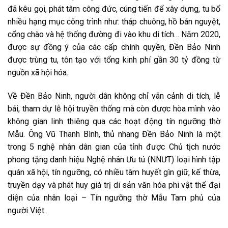
đã kêu gọi, phát tâm công đức, cúng tiến để xây dựng, tu bổ
nhiều hạng mục công trình như: tháp chuông, hồ bán nguyệt,
cổng chào và hệ thống đường đi vào khu di tích… Năm 2020,
được sự đồng ý của các cấp chính quyền, Đền Bảo Ninh
được trùng tu, tôn tạo với tổng kinh phí gần 30 tỷ đồng từ
nguồn xã hội hóa.
Về Đền Bảo Ninh, người dân không chỉ vãn cảnh di tích, lễ
bái, tham dự lễ hội truyền thống mà còn được hòa mình vào
không gian linh thiêng qua các hoạt động tín ngưỡng thờ
Mẫu. Ông Vũ Thanh Bình, thủ nhang Đền Bảo Ninh là một
trong 5 nghệ nhân dân gian của tỉnh được Chủ tịch nước
phong tặng danh hiệu Nghệ nhân Ưu tú (NNƯT) loại hình tập
quán xã hội, tín ngưỡng, có nhiều tâm huyết gìn giữ, kế thừa,
truyền dạy và phát huy giá trị di sản văn hóa phi vật thể đại
diện của nhân loại – Tín ngưỡng thờ Mẫu Tam phủ của
người Việt.