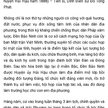
huyện Hải Hậu năm 1888) – Tiến sĩ, Dinh Điền sứ Đỗ Tông
Phát.
Không chỉ là nơi thờ tự những người có công với quê hương,
đất nước, phục vụ đời sống tâm linh của nhân dân địa
phương, trong thời kỳ kháng chiến chống thực dân Pháp xâm
lược, Đền Bảo Ninh còn là cơ sở cách mạng, hội họp của Ủy
ban Mặt trận Việt Minh, thường xuyên tổ chức các cuộc họp
bí mật của tỉnh, huyện và là điểm tập kết của lực lượng bộ
đội, dân quân du kích, cứu chữa thương binh, mai táng bộ đội
và du kích hy sinh trong trận đánh bốt Văn Đàn và Đông
Biên. Sau khi hòa bình lập lại ở miền Bắc, Đền Bảo Ninh
được Huyện ủy Hải Hậu chọn làm địa điểm mở lớp bồi
dưỡng đối tượng Đảng, tổ chức kết đảng viên mới, rồi trở
thành trụ sở làm việc, hội họp của hợp tác xã, sau đó dùng
làm trường học cho con em địa phương.
Hàng năm, cứ vào trung tuần tháng 3 âm lịch, chính quyền và
nhân dân xã Hải Phương lại long trọng tổ chức lễ hội Đền