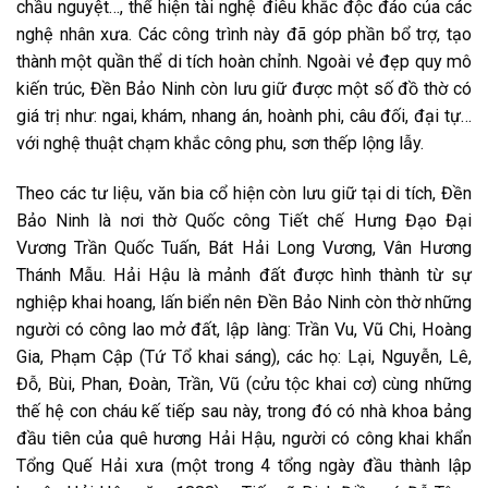
chầu nguyệt…, thể hiện tài nghệ điêu khắc độc đáo của các
nghệ nhân xưa. Các công trình này đã góp phần bổ trợ, tạo
thành một quần thể di tích hoàn chỉnh. Ngoài vẻ đẹp quy mô
kiến trúc, Đền Bảo Ninh còn lưu giữ được một số đồ thờ có
giá trị như: ngai, khám, nhang án, hoành phi, câu đối, đại tự…
với nghệ thuật chạm khắc công phu, sơn thếp lộng lẫy.
Theo các tư liệu, văn bia cổ hiện còn lưu giữ tại di tích, Đền
Bảo Ninh là nơi thờ Quốc công Tiết chế Hưng Đạo Đại
Vương Trần Quốc Tuấn, Bát Hải Long Vương, Vân Hương
Thánh Mẫu. Hải Hậu là mảnh đất được hình thành từ sự
nghiệp khai hoang, lấn biển nên Đền Bảo Ninh còn thờ những
người có công lao mở đất, lập làng: Trần Vu, Vũ Chi, Hoàng
Gia, Phạm Cập (Tứ Tổ khai sáng), các họ: Lại, Nguyễn, Lê,
Đỗ, Bùi, Phan, Đoàn, Trần, Vũ (cửu tộc khai cơ) cùng những
thế hệ con cháu kế tiếp sau này, trong đó có nhà khoa bảng
đầu tiên của quê hương Hải Hậu, người có công khai khẩn
Tổng Quế Hải xưa (một trong 4 tổng ngày đầu thành lập