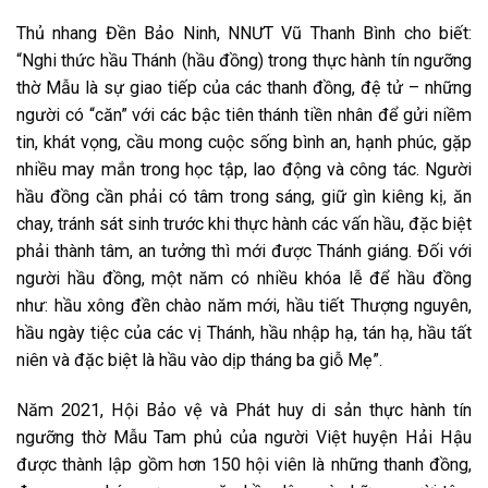
Thủ nhang Đền Bảo Ninh, NNƯT Vũ Thanh Bình cho biết:
“Nghi thức hầu Thánh (hầu đồng) trong thực hành tín ngưỡng
thờ Mẫu là sự giao tiếp của các thanh đồng, đệ tử – những
người có “căn” với các bậc tiên thánh tiền nhân để gửi niềm
tin, khát vọng, cầu mong cuộc sống bình an, hạnh phúc, gặp
nhiều may mắn trong học tập, lao động và công tác. Người
hầu đồng cần phải có tâm trong sáng, giữ gìn kiêng kị, ăn
chay, tránh sát sinh trước khi thực hành các vấn hầu, đặc biệt
phải thành tâm, an tưởng thì mới được Thánh giáng. Đối với
người hầu đồng, một năm có nhiều khóa lễ để hầu đồng
như: hầu xông đền chào năm mới, hầu tiết Thượng nguyên,
hầu ngày tiệc của các vị Thánh, hầu nhập hạ, tán hạ, hầu tất
niên và đặc biệt là hầu vào dịp tháng ba giỗ Mẹ”.
Năm 2021, Hội Bảo vệ và Phát huy di sản thực hành tín
ngưỡng thờ Mẫu Tam phủ của người Việt huyện Hải Hậu
được thành lập gồm hơn 150 hội viên là những thanh đồng,