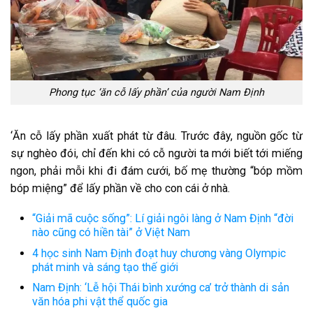
Phong tục ‘ăn cỗ lấy phần’ của người Nam Định
‘Ăn cỗ lấy phần xuất phát từ đâu. Trước đây,
nguồn gốc
từ
sự nghèo đói, chỉ
đến
khi
có
cỗ người ta mới biết
tới
miếng
ngon,
phải
mỗi
khi
đi đám cưới,
bố mẹ
thường “bóp
mồm
bóp miệng” để lấy phần về cho con
cái
ở nhà.
“Giải mã cuộc sống”: Lí giải ngôi làng ở Nam Định “đời
nào cũng có hiền tài” ở Việt Nam
4 học sinh Nam Định đoạt huy chương vàng Olympic
phát minh và sáng tạo thế giới
Nam Định: ‘Lễ hội Thái bình xướng ca’ trở thành di sản
văn hóa phi vật thể quốc gia