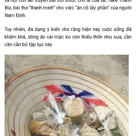
xã hội còn lan truyền bài thơ được cho là của tác
fake
Thành
Bùi, bài thơ “thanh minh” cho việc “ăn cỗ lấy phần” của người
Nam Định.
Tuy nhiên,
đa dạng
ý kiến
cho rằng
hiện nay
cuộc sống đã
khấm khá,
dòng
ăn
cái
mặc
ko
còn thiếu thốn như xưa,
cần
cần
cần
bỏ tập tục này.