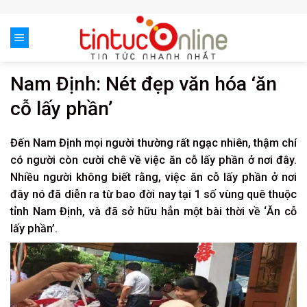
Skip
to
content
Nam Định: Nét đẹp văn hóa ‘ăn
cỗ lấy phần’
Đến Nam Định mọi người thường rất ngạc nhiên, thậm chí
có người còn cười chê về việc ăn cỗ lấy phần ở nơi đây.
Nhiều người không biết rằng, việc ăn cỗ lấy phần ở nơi
đây nó đã diễn ra từ
bao đời nay
tại
1
số vùng quê thuộc
tỉnh
Nam Định, và đã
sở hữu
hẳn
một
bài thời về ‘Ăn cỗ
lấy phần’.