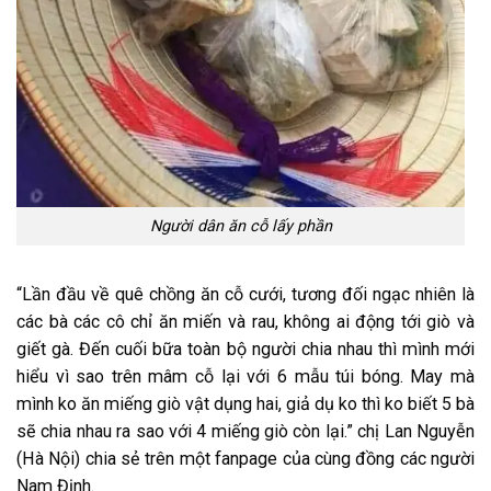
Người dân ăn cỗ lấy phần
“Lần đầu về quê chồng ăn cỗ cưới,
tương đối
ngạc nhiên
là
các
bà
các
cô chỉ ăn miến và rau,
không
ai động
tới
giò và
giết
gà. Đến cuối bữa
toàn bộ
người chia nhau thì mình mới
hiểu
vì sao
trên mâm cỗ lại
với
6
mẫu
túi bóng. May mà
mình
ko
ăn miếng giò
vật dụng
hai,
giả dụ
ko
thì
ko
biết 5 bà
sẽ chia nhau ra sao
với
4 miếng giò còn lại.” chị Lan Nguyễn
(Hà Nội)
chia sẻ
trên
một
fanpage của
cùng
đồng
các
người
Nam Định.