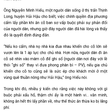
Ông Nguyễn Minh Hiếu,
một
người dân sống ở thị trấn Thịnh
Long, huyện Hải Hậu cho biết, việc chính quyền địa phương
cấm lấy phần
khi
ăn cỗ
ban sơ
vấp
buộc phải
sự phản đối
của người dân, nhưng giờ đây người dân đã
hài lòng
và thấy
đó
là quyết định đúng đắn.
“Nếu
ko
cấm, nhà nọ nhà kia đua nhau
khiến cho
cỗ
lớn
sẽ
vươn lên là
1
áp lực
cho chủ nhà. Hơn nữa, người dân đi ăn
cỗ sẽ nhìn vào mâm cỗ để ghi sổ (người dân nơi đây
với
lề
thói
“ghi sổ” thay vì đưa phong
phân bì
– PV),
nếu
gia chủ
khiến cho
cỗ
to
cũng sẽ là
sức ép
cho khách mời ở
một
vùng quê thuần nông như Hải Hậu,” ông Hiếu nói.
Trong
khi
đó,
nhiều
ý kiến
cho rằng việc này
không
với
gì
buộc phải
xấu hổ, thậm chí
ấy
là
một
hành vi… văn minh,
không
ăn hết thì lấy phần về, như thế thức ăn thừa
ko
bị lãng
phí.