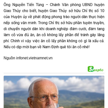
Ông Nguyễn Tiến Tùng – Chánh Văn phòng UBND huyện
Giao Thủy cho biết, huyện Giao Thủy
sở hữu
Chỉ thị số 10
của Huyện ủy về
phát động
phong trào người dân
thực hiện
nếp sống văn minh. Trong Chỉ thị
sở hữu
phần tuyên truyền,
di chuyển
người dân
khi
doanh nghiệp
đám cưới, đám tang
làm
cỗ vừa đủ ăn, ăn cỗ
không
lấy phần để
tránh
gây lãng
phí. Chính vì vậy việc ăn cỗ lấy phần không có gì là xấu cả.
Nếu có dịp mời bạn về Nam Định quê tôi ăn cỗ nhé!
Nguồn infonet.vietnamnet.vn