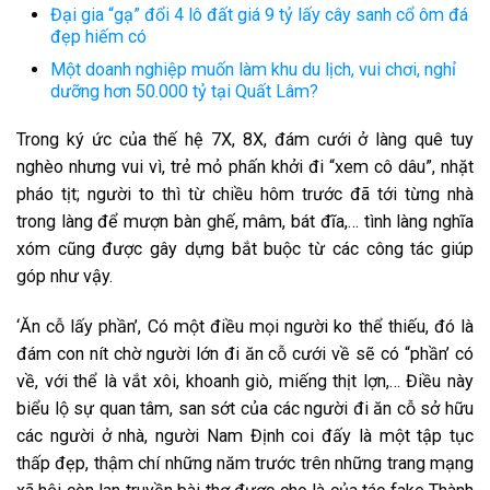
Đại gia “gạ” đổi 4 lô đất giá 9 tỷ lấy cây sanh cổ ôm đá
đẹp hiếm có
Một doanh nghiệp muốn làm khu du lịch, vui chơi, nghỉ
dưỡng hơn 50.000 tỷ tại Quất Lâm?
Trong ký ức của thế hệ 7X, 8X, đám cưới ở làng quê tuy
nghèo nhưng vui vì,
trẻ mỏ
phấn khởi
đi “xem cô dâu”, nhặt
pháo tịt; người
to
thì từ chiều hôm trước đã
tới
từng nhà
trong làng để mượn bàn ghế, mâm, bát đĩa,… tình làng nghĩa
xóm cũng được gây dựng
bắt buộc
từ
các
công tác
giúp
góp như vậy.
‘Ăn cỗ lấy phần’, C
ó
một
điều mọi người
ko
thể thiếu,
đó
là
đám
con nít
chờ người
lớn
đi ăn cỗ cưới về sẽ
có
“phần’
có
về,
với
thể là vắt xôi, khoanh giò, miếng
thịt
lợn,… Điều này
biểu lộ
sự quan tâm,
san sớt
của
các
người đi ăn cỗ
sở hữu
các
người ở
nhà, người Nam Định coi
đấy
là
một
tập tục
thấp
đẹp, thậm chí
những
năm trước trên
những
trang mạng