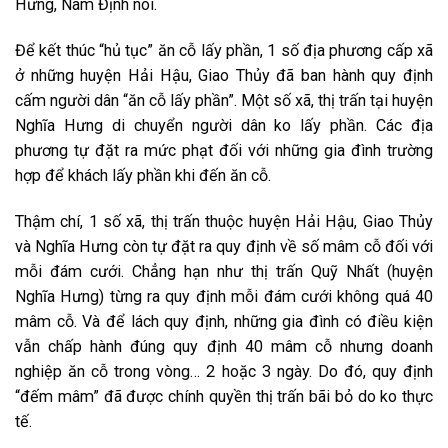
Hưng, Nam Định nói.
Để
kết thúc
“hủ tục” ăn cỗ lấy phần,
1
số địa phương cấp xã
ở
những
huyện Hải Hậu, Giao Thủy đã ban hành quy định
cấm người dân “ăn cỗ lấy phần”. Một số xã, thị trấn tại huyện
Nghĩa Hưng
di chuyển
người dân
ko
lấy phần. Các địa
phương tự đặt ra mức phạt đối
với
những
gia đình
trường
hợp
để khách lấy phần
khi
đến
ăn cỗ.
Thậm chí,
1
số xã, thị trấn thuộc huyện Hải Hậu, Giao Thủy
và Nghĩa Hưng còn tự đặt ra quy định về số mâm cỗ đối
với
mỗi đám cưới. Chẳng hạn như thị trấn Quỹ Nhất (huyện
Nghĩa Hưng) từng ra quy định mỗi đám cưới
không
quá 40
mâm cỗ. Và để lách quy định,
những
gia đình
có
điều kiện
vẫn chấp hành đúng quy định 40 mâm cỗ nhưng
doanh
nghiệp
ăn cỗ trong vòng… 2 hoặc 3 ngày. Do đó, quy định
“đếm mâm” đã được chính quyền thị trấn
bãi bỏ
do
ko
thực
tế.