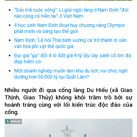
“Giải mã cuộc sống”: Lí giải ngôi làng ở Nam Định “đời
nào cũng có hiền tài” ở Việt Nam
4 học sinh Nam Định đoạt huy chương vàng Olympic
phát minh và sáng tạo thế giới
Nam Định: ‘Lễ hội Thái bình xướng ca’ trở thành di sản
văn hóa phi vật thể quốc gia
Đại gia “gạ” đổi 4 lô đất giá 9 tỷ lấy cây sanh cổ ôm đá
đẹp hiếm có
Một doanh nghiệp muốn làm khu du lịch, vui chơi, nghỉ
dưỡng hơn 50.000 tỷ tại Quất Lâm?
Nhiều người đi qua cổng làng Du Hiếu (xã Giao
Thịnh, Giao Thủy) không khỏi trầm trồ bởi sự
hoành tráng cùng với lối kiến trúc độc đáo của
cổng.