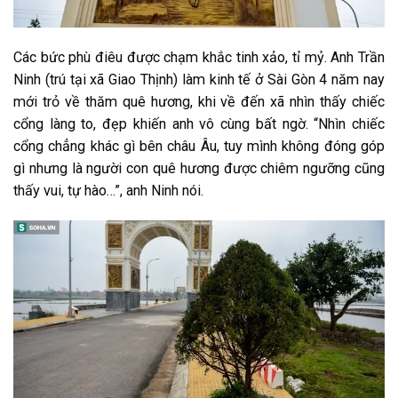
Các bức phù điêu được chạm khắc tinh xảo, tỉ mỷ. Anh Trần
Ninh (trú tại xã Giao Thịnh) làm kinh tế ở Sài Gòn 4 năm nay
mới trỏ về thăm quê hương, khi về đến xã nhìn thấy chiếc
cổng làng to, đẹp khiến anh vô cùng bất ngờ. “Nhìn chiếc
cổng chẳng khác gì bên châu Âu, tuy mình không đóng góp
gì nhưng là người con quê hương được chiêm ngưỡng cũng
thấy vui, tự hào…”, anh Ninh nói.